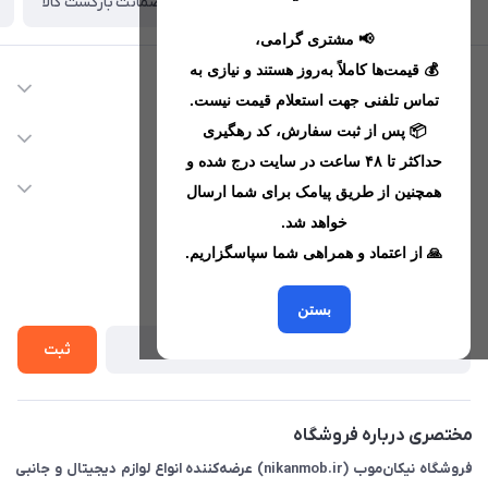
ضمانت بازگشت کالا
تحویل اکسپرس(با هماهنگی)
📢 مشتری گرامی،
💰 قیمت‌ها کاملاً به‌روز هستند و نیازی به
اطلاعات تماس
تماس تلفنی جهت استعلام قیمت نیست.
09221680256 - 09373782289
📦 پس از ثبت سفارش، کد رهگیری
دسترسی سریع
حداکثر تا ۴۸ ساعت در سایت درج شده و
nikanmobstore@gmail.com
حساب کاربری
خدمات مشتریان
همچنین از طریق پیامک برای شما ارسال
هرمزگان، بندرخمیر، شهرک رودبار
مجله فروشگاه
خواهد شد.
قوانین فروشگاه
🙏 از اعتماد و همراهی شما سپاسگزاریم.
لیست محصولات
حریم خصوصی
درباره ما
از جدید‌ترین تخفیف‌ها با‌ خبر شوید
راهنما
بستن
تماس با ما
ثبت
مختصری درباره فروشگاه
فروشگاه نیکان‌موب (nikanmob.ir) عرضه‌کننده انواع لوازم دیجیتال و جانبی