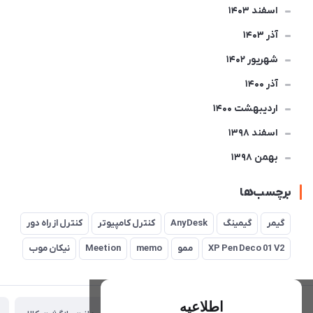
اسفند 1403
آذر 1403
شهریور 1402
آذر 1400
ارديبهشت 1400
اسفند 1398
بهمن 1398
برچسب‌ها
گیمر
گیمینگ
AnyDesk
کنترل کامپیوتر
کنترل از راه دور
XP Pen Deco 01 V2
ممو
memo
Meetion
نیکان موب
اطلاعیه