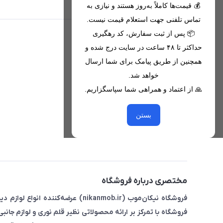
تحویل اکسپرس(با هماهنگی)
💰 قیمت‌ها کاملاً به‌روز هستند و نیازی به
تماس تلفنی جهت استعلام قیمت نیست.
📦 پس از ثبت سفارش، کد رهگیری
اطلاعات تماس
حداکثر تا ۴۸ ساعت در سایت درج شده و
همچنین از طریق پیامک برای شما ارسال
09221680256 - 09373782289
خواهد شد.
nikanmobstore@gmail.com
🙏 از اعتماد و همراهی شما سپاسگزاریم.
هرمزگان، بندرخمیر، شهرک رودبار
بستن
مختصری درباره فروشگاه
فروشگاه نیکان‌موب (nikanmob.ir) ع
فروشگاه با تمرکز بر ارائه محصولاتی نظیر قلم نوری و لوازم جانب