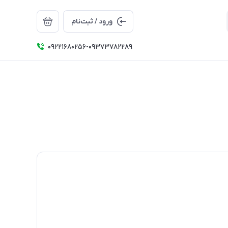
ورود / ثبت‌نام
09221680256-09373782289