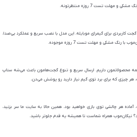
مهلت تست 7 روزه منتظرتونه.
دگی قوی، یه گجت کاربردی برای گیمرای موبایله. این مدل با نصب سریع و عملکرد بی‌صدا،
رنگ مشکی و مهلت تست 7 روزه موجوده.
7 روز مهلت تست رو برای همه محصولاتمون داریم. ارسال سریع و تنوع گجت‌هامون باعث می‌شه ستاپ
 نداره؛ با این 5 گجت از نیکان‌موب، آماده هر چالشی توی بازی خواهید بود. همین حالا به سایت ما سر بزنید،
د؟ نیکان‌موب همراه شماست تا همیشه یه قدم جلوتر باشید.