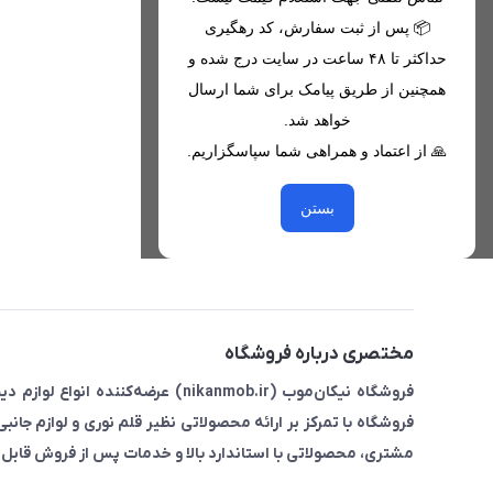
📦 پس از ثبت سفارش، کد رهگیری
اطلاعات تماس
حداکثر تا ۴۸ ساعت در سایت درج شده و
همچنین از طریق پیامک برای شما ارسال
09221680256 - 09373782289
خواهد شد.
nikanmobstore@gmail.com
🙏 از اعتماد و همراهی شما سپاسگزاریم.
هرمزگان، بندرخمیر، شهرک رودبار
بستن
مختصری درباره فروشگاه
فروشگاه نیکان‌موب (nikanmob.ir) ع
فروشگاه با تمرکز بر ارائه محصولاتی نظیر قلم نوری و لوازم جانب
مشتری، محصولاتی با استاندارد بالا و خدمات پس از فروش قابل ا