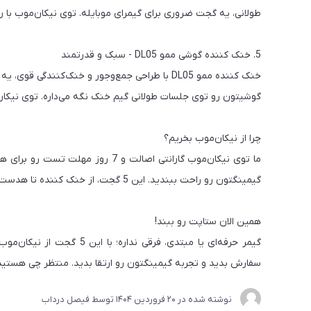
طولانی، یه گجت ضروری برای گیمرای موبایله. توی نیکان‌موب با رنگ مشکی و 
5. خنک کننده گوشی ممو DL05 - سبک و قدرتمند
خنک کننده ممو DL05 با طراحی جمع‌وجور و خنک‌کنن
گوشیتون رو توی جلسات طولانی گیم خنک نگه می‌داره. توی نیکان‌موب با 
چرا از نیکان‌موب بخریم؟
ما توی نیکان‌موب گارانتی اصالت و 
گیمینگتون رو راحت ببندید. این 5 گجت، از خنک کننده تا هدست، هر چیزی که برای برد توی گیم نیاز دارید رو پوشش می‌دن.
همین الان ستاپت رو ببند!
گیمر حرفه‌ای یا مبتدی، فرقی
سفارش بدید و تجربه گیمینگتون رو ارتقا بدید. منتظر چی هستی
نوشته شده در
20 فروردین 1404
توسط
فیصل درداب