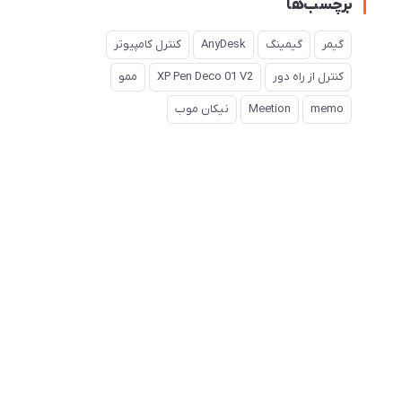
برچسب‌ها
گیمر
گیمینگ
AnyDesk
کنترل کامپیوتر
کنترل از راه دور
XP Pen Deco 01 V2
ممو
memo
Meetion
نیکان موب