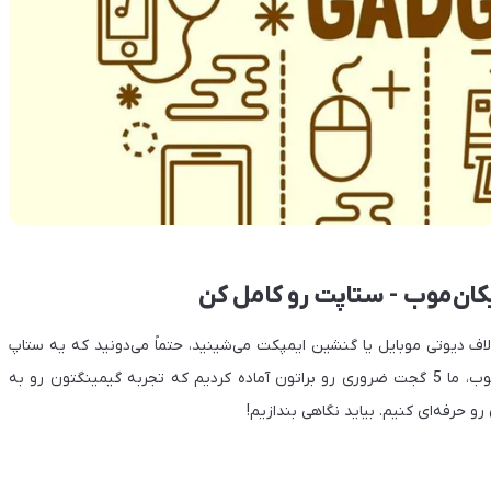
لاف دیوتی موبایل یا گنشین ایمپکت می‌شینید، حتماً می‌دونید که یه ستاپ
خوب چقدر توی برد و باختتون تأثیر داره. توی فروشگاه نیکان‌موب، ما 5 گجت ضروری رو براتون آماده کردیم که تجربه گیمینگتون رو به
 حرفه‌ای کنیم. بیاید نگاهی بندازیم!