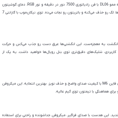
داغ شدن گوشی توی گیمینگ طولانی یه دردسر بزرگه. خنک کننده ممو DL06 با فن رادیاتوری 7500 دور در دقیقه و نور RGB، دمای گوشیتون
رو تا 20 درجه پایین میاره. این گجت سبک و سازگار با اکثر گوشی‌ها، لگ رو حذف می‌کنه و باتریتون رو نجات می‌ده. توی نیکان‌موب با گارانتی 7
ه انگشت یه معجزه‌ست. این انگشتی‌ها عرق دست رو جذب می‌کنن و حرکت
کاربردی، شلیک‌های دقیق‌تری توی بتل رویال‌ها خواهید داشت. یه پک از
اگه توی دیسکورد یا چت تیمی بازی می‌کنید، میکروفن یقه‌ای فای فاین M6 با کیفیت صدای واضح و حذف نویز، بهترین انتخابه. این میکروفن
برای هماهنگی با تیمتون توی گیم عالیه.
یا انفجارها رو با هدست فای فاین H9 از دست ندید. این هدست با صدای فراگیر، میکروفن جداشونده و راحتی برای استفاده