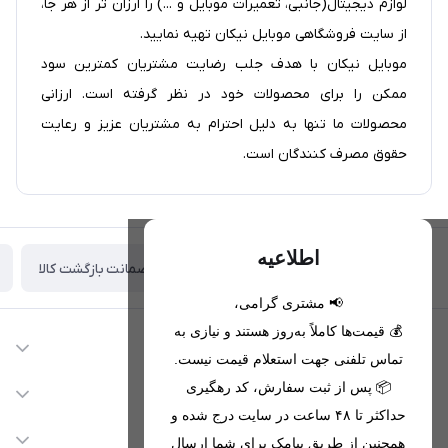
لوازم دیجیتال(جانبی، تعمیرات موبایل و ...) را ارزان تر از هر جا،
از سایت فروشگاهی موبایل نیکان تهیه نمایید.
موبایل نیکان با هدف جلب رضایت مشتریان کمترین سود
ممکن را برای محصولات خود در نظر گرفته است. ارزانی
محصولات ما تنها به دلیل احترام به مشتریان عزیز و رعایت
حقوق مصرف کنندگان است.
اطلاعیه
ضمانت بازگشت کالا
تحویل اکسپرس(با هماهنگی)
📢 مشتری گرامی،
💰 قیمت‌ها کاملاً به‌روز هستند و نیازی به
اطلاعات تماس
تماس تلفنی جهت استعلام قیمت نیست.
09221680256 - 09373782289
📦 پس از ثبت سفارش، کد رهگیری
دسترسی سریع
حداکثر تا ۴۸ ساعت در سایت درج شده و
nikanmobstore@gmail.com
حساب کاربری
خدمات مشتریان
همچنین از طریق پیامک برای شما ارسال