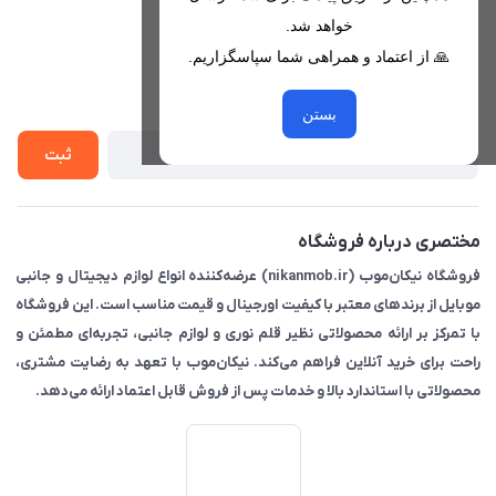
هرمزگان، بندرخمیر، شهرک رودبار
مجله فروشگاه
خواهد شد.
قوانین فروشگاه
🙏 از اعتماد و همراهی شما سپاسگزاریم.
لیست محصولات
حریم خصوصی
درباره ما
از جدید‌ترین تخفیف‌ها با‌ خبر شوید
راهنما
بستن
تماس با ما
ثبت
مختصری درباره فروشگاه
فروشگاه نیکان‌موب (nikanmob.ir) عرضه‌کننده انواع لوازم دیجیتال و جانبی
موبایل از برندهای معتبر با کیفیت اورجینال و قیمت مناسب است. این فروشگاه
با تمرکز بر ارائه محصولاتی نظیر قلم نوری و لوازم جانبی، تجربه‌ای مطمئن و
راحت برای خرید آنلاین فراهم می‌کند. نیکان‌موب با تعهد به رضایت مشتری،
محصولاتی با استاندارد بالا و خدمات پس از فروش قابل اعتماد ارائه می‌دهد.