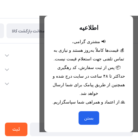
اطلاعیه
ضمانت بازگشت کالا
تحویل اکسپرس(با هماهنگی)
📢 مشتری گرامی،
💰 قیمت‌ها کاملاً به‌روز هستند و نیازی به
اطلاعات تماس
تماس تلفنی جهت استعلام قیمت نیست.
09221680256 - 09373782289
📦 پس از ثبت سفارش، کد رهگیری
دسترسی سریع
حداکثر تا ۴۸ ساعت در سایت درج شده و
nikanmobstore@gmail.com
حساب کاربری
خدمات مشتریان
همچنین از طریق پیامک برای شما ارسال
هرمزگان، بندرخمیر، شهرک رودبار
مجله فروشگاه
خواهد شد.
قوانین فروشگاه
🙏 از اعتماد و همراهی شما سپاسگزاریم.
لیست محصولات
حریم خصوصی
درباره ما
از جدید‌ترین تخفیف‌ها با‌ خبر شوید
راهنما
بستن
تماس با ما
ثبت