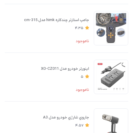
جامپ استارتر چندکاره himk مدل cm-315
4.35
ناموجود
اینورتر خودرو مدل XO-CZ011
5
ناموجود
جاروي شارژي خودرو مدل A3
4.57