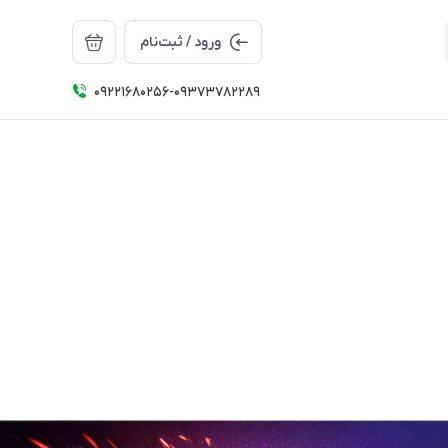
ورود / ثبت‌نام
09221680256-09373782289