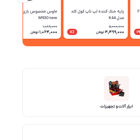
ده کول کلد مدل F2
پایه خنک کننده لپ تاپ کول کلد
ماوس مخصوص بازی میشن مدل
مدل K44
M930 new
1,089,000
5,000,000
1,064,000
4,499,000
3٪
11٪
1
تومان
تومان
ابزار آلات و تجهیزات