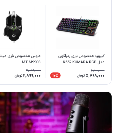
کیبورد مخصوص بازی ردراگون
ماوس مخصوص بازی میش
مدل K552 KUMARA RGB
MT-M990S
3,025,000
6,100,000
2,899,000
5,498,000
10٪
تومان
تومان