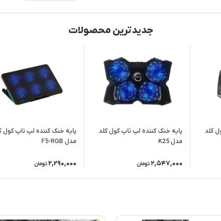
جدیدترین محصولات
ل کلد
پایه خنک کننده لپ تاپ کول کلد
پایه خنک کننده لپ تاپ کول ک
مدل K25
مدل F5-RGB
2,290,000
2,547,000
تومان
تومان