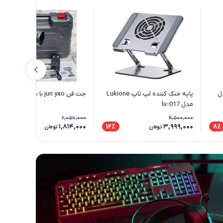
ل
پایه خنک کننده لپ تاپ Lukione
جت فن jun yao با باتری 21V
مدل lu-017
2,057,000
4,500,000
1,814,000
3,999,000
12٪
12٪
8٪
تومان
تومان