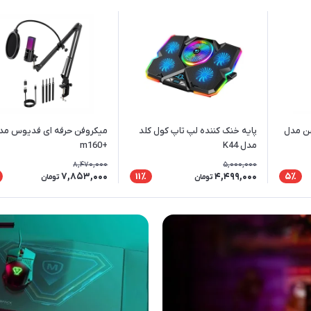
ن مدل
پایه خنک کننده لپ تاپ کول کلد
میکروفن حرفه ای فدیوس مد
مدل K44
+m160
8,470,000
5,000,000
7,853,000
4,499,000
11٪
5٪
تومان
تومان