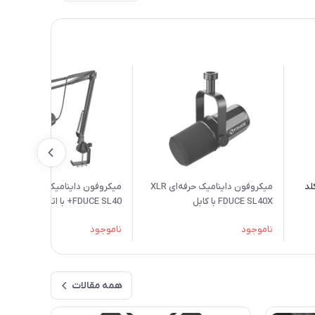
لد
میکروفون داینامیک حرفه‌ای XLR
میکروفون داینامیک پادکست
FDUCE SL40X با کابل
FDUCE SL40+ با اتصال SB/XLR
و کیت کامل بازو
ناموجود
ناموجود
همه مقالات