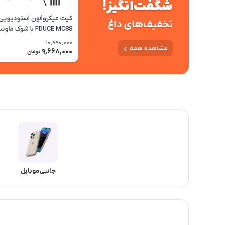
شگفت‌انگیز!
تخفیف‌های داغ
FDUCE MC88 با شوک ماونت
10,890,000
مشاهده همه
9,668,000
تومان
جانبی موبایل