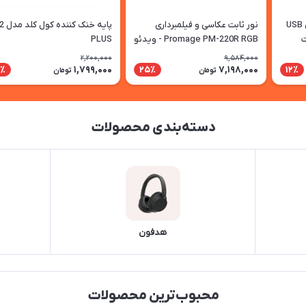
کیت میکروفون استودیویی USB
نور ثابت عکاسی و فیلمبرداری
پایه خنک کنن
Promage PM-220R RGB - ویدئو
PLUS
لایت حرفه‌ای RGB با پاوربانک 4000
2,200,000
9,584,000
میلی‌آمپر
1,799,000
7,198,000
9٪
25٪
12٪
تومان
تومان
دسته‌بندی محصولات
هدفون
محبوب‌ترین محصولات