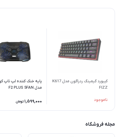
کیبورد گیمینگ ردراگون مدل K617
پایه خنک کننده لپ تاپ کو
FIZZ
مدل F2 PLUS 5FAN
ناموجود
1,599,000
تومان
مجله فروشگاه