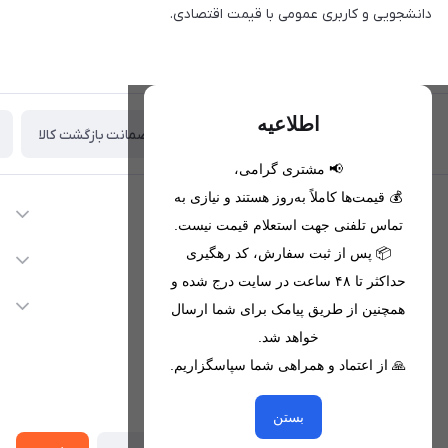
دانشجویی و کاربری عمومی با قیمت اقتصادی.
اطلاعیه
ضمانت بازگشت کالا
تحویل اکسپرس(با هماهنگی)
📢 مشتری گرامی،
💰 قیمت‌ها کاملاً به‌روز هستند و نیازی به
اطلاعات تماس
تماس تلفنی جهت استعلام قیمت نیست.
09221680256 - 09373782289
📦 پس از ثبت سفارش، کد رهگیری
دسترسی سریع
حداکثر تا ۴۸ ساعت در سایت درج شده و
nikanmobstore@gmail.com
حساب کاربری
خدمات مشتریان
همچنین از طریق پیامک برای شما ارسال
هرمزگان، بندرخمیر، شهرک رودبار
مجله فروشگاه
خواهد شد.
قوانین فروشگاه
🙏 از اعتماد و همراهی شما سپاسگزاریم.
لیست محصولات
حریم خصوصی
درباره ما
از جدید‌ترین تخفیف‌ها با‌ خبر شوید
راهنما
بستن
تماس با ما