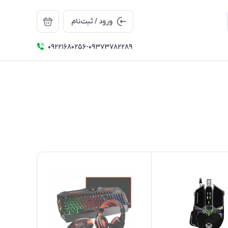
ورود / ثبت‌نام
09221680256-09373782289