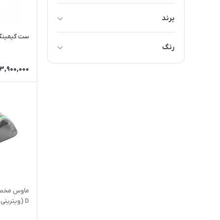
برند
میشن - Meetion
ست گیمینگ م
رنگ
گلوریس - Glorious
مشکی
3,900,000
سفید
ماوس مخصو
D (ویترینی - جعبه باز)