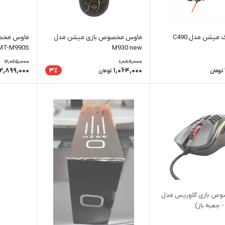
یشن مدل C490
ماوس مخصوص بازی میشن مدل
ماوس مخص
MT-M990S
M930 new
3,025,000
1,089,000
2,899,000
1,064,000
3٪
تومان
تومان
ص بازی گلوریس مدل