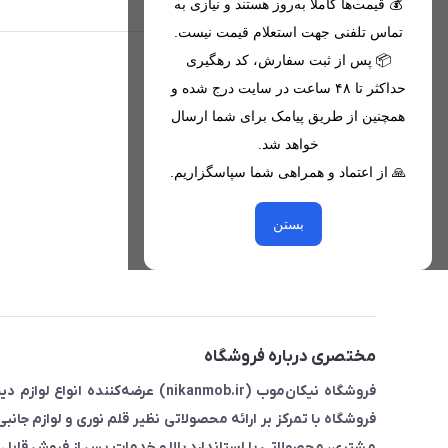
💰 قیمت‌ها کاملاً به‌روز هستند و نیازی به
تماس تلفنی جهت استعلام قیمت نیست.
📦 پس از ثبت سفارش، کد رهگیری
اطلاعات تماس
حداکثر تا ۴۸ ساعت در سایت درج شده و
همچنین از طریق پیامک برای شما ارسال
09221680256 - 09373782289
خواهد شد.
nikanmobstore@gmail.com
🙏 از اعتماد و همراهی شما سپاسگزاریم.
هرمزگان، بندرخمیر، شهرک رودبار
بستن
مختصری درباره فروشگاه
فروشگاه نیکان‌موب (nikanmob.ir) ع
فروشگاه با تمرکز بر ارائه محصولاتی نظیر قلم نوری و لوازم جانب
مشتری، محصولاتی با استاندارد بالا و خدمات پس از فروش قابل ا