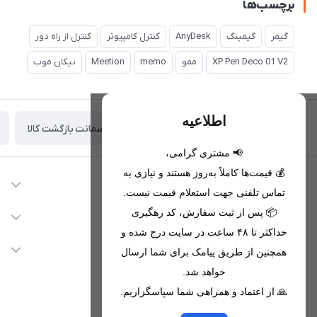
برچسب‌ها
گیمر
گیمینگ
AnyDesk
کنترل کامپیوتر
کنترل از راه دور
XP Pen Deco 01 V2
ممو
memo
Meetion
نیکان موب
اطلاعیه
ضمانت بازگشت کالا
تحویل اکسپرس(با هماهنگی)
📢 مشتری گرامی،
💰 قیمت‌ها کاملاً به‌روز هستند و نیازی به
اطلاعات تماس
تماس تلفنی جهت استعلام قیمت نیست.
09221680256 - 09373782289
📦 پس از ثبت سفارش، کد رهگیری
دسترسی سریع
حداکثر تا ۴۸ ساعت در سایت درج شده و
nikanmobstore@gmail.com
حساب کاربری
خدمات مشتریان
همچنین از طریق پیامک برای شما ارسال
هرمزگان، بندرخمیر، شهرک رودبار
مجله فروشگاه
خواهد شد.
قوانین فروشگاه
🙏 از اعتماد و همراهی شما سپاسگزاریم.
لیست محصولات
حریم خصوصی