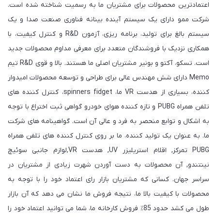
اعتمادترین محصولات برای مشتریان ما به رسمیت شناخته شده است.
شرکت ممو دارای یک سیستم آینده بینانه فناوری صنعت صدا و یک
سیستم بالغ برای تولید، برنامه ریزی، آزمون R&D و کنترل کیفیت، با
همکاری نزدیک با فروشندگان متعدد برای معرفی مداوم محصولات جدید
است. تسکو، آکتو و بونیر مشتریان اصلی ما هستند. بالا و قوی R&D تیم
Memo دارای شش مهندس عالی برای طراحی و توسعه محصولات امیدوار
کننده، بسیاری از هدست VR ما، spinners fidget، کنترل کننده های
تلفن همراه PUBG و تازه کننده هوای خودرو گواهی ثبت اختراع با توجه
به اشکال و توابع منحصر به فرد و عالی آن است. گواهینامه های شرکت
ما. به عنوان یک تولید کننده، ما بر روی کنترل کننده های تلفن همراه
PUBG تمرکز, اقلام استریلیزر UV, هدست VR,لوازم جانبی سوئیچ
نینتندو, آن محصولات به دست آوردن شهرت زیادی از مشتریان در
سراسر جهان. کسانی که مشتریان بازار رای اعتماد خود را با توجه به
محصولات با کیفیت بالا ما، نتیجه فروش ما نشان می دهد که آن بازار
طول می کشد حدود 85٪ فروش کارخانه ما، شما می توانید اعتماد خود را