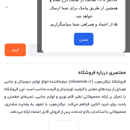
nikanmobstore@gmail.com
حساب کاربری
خدمات مشتریان
همچنین از طریق پیامک برای شما ارسال
هرمزگان، بندرخمیر، شهرک رودبار
مجله فروشگاه
خواهد شد.
قوانین فروشگاه
🙏 از اعتماد و همراهی شما سپاسگزاریم.
لیست محصولات
حریم خصوصی
درباره ما
از جدید‌ترین تخفیف‌ها با‌ خبر شوید
راهنما
بستن
تماس با ما
ثبت
مختصری درباره فروشگاه
فروشگاه نیکان‌موب (nikanmob.ir) عرضه‌کننده انواع لوازم دیجیتال و جانبی
موبایل از برندهای معتبر با کیفیت اورجینال و قیمت مناسب است. این فروشگاه
با تمرکز بر ارائه محصولاتی نظیر قلم نوری و لوازم جانبی، تجربه‌ای مطمئن و
راحت برای خرید آنلاین فراهم می‌کند. نیکان‌موب با تعهد به رضایت مشتری،
محصولاتی با استاندارد بالا و خدمات پس از فروش قابل اعتماد ارائه می‌دهد.