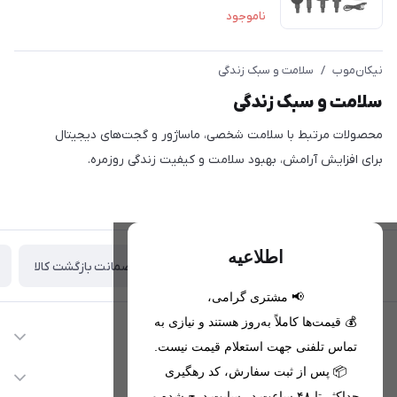
ناموجود
نیکان‌موب
/
سلامت و سبک زندگی
سلامت و سبک زندگی
محصولات مرتبط با سلامت شخصی، ماساژور و گجت‌های دیجیتال
برای افزایش آرامش، بهبود سلامت و کیفیت زندگی روزمره.
اطلاعیه
ضمانت بازگشت کالا
تحویل اکسپرس(با هماهنگی)
📢 مشتری گرامی،
💰 قیمت‌ها کاملاً به‌روز هستند و نیازی به
اطلاعات تماس
تماس تلفنی جهت استعلام قیمت نیست.
09221680256 - 09373782289
📦 پس از ثبت سفارش، کد رهگیری
دسترسی سریع
حداکثر تا ۴۸ ساعت در سایت درج شده و