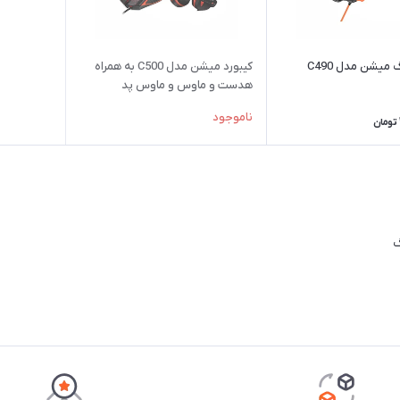
یشن مدل C490
کیبورد میشن مدل C500 به همراه
هدست و ماوس و ماوس پد
ناموجود
تومان
گ