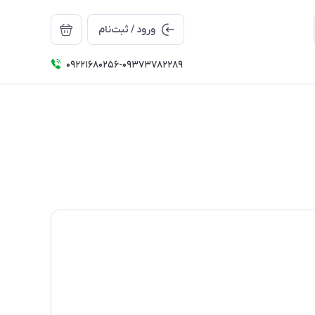
ورود / ثبت‌نام
09221680256-09373782289