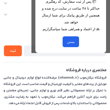
09221680256 - 09373782289
📦 پس از ثبت سفارش، کد رهگیری
دسترسی سریع
حداکثر تا ۴۸ ساعت در سایت درج شده و
nikanmobstore@gmail.com
حساب کاربری
خدمات مشتریان
همچنین از طریق پیامک برای شما ارسال
هرمزگان، بندرخمیر، شهرک رودبار
مجله فروشگاه
خواهد شد.
قوانین فروشگاه
🙏 از اعتماد و همراهی شما سپاسگزاریم.
لیست محصولات
حریم خصوصی
درباره ما
از جدید‌ترین تخفیف‌ها با‌ خبر شوید
راهنما
بستن
تماس با ما
ثبت
مختصری درباره فروشگاه
فروشگاه نیکان‌موب (nikanmob.ir) عرضه‌کننده انواع لوازم دیجیتال و جانبی
موبایل از برندهای معتبر با کیفیت اورجینال و قیمت مناسب است. این فروشگاه
با تمرکز بر ارائه محصولاتی نظیر قلم نوری و لوازم جانبی، تجربه‌ای مطمئن و
راحت برای خرید آنلاین فراهم می‌کند. نیکان‌موب با تعهد به رضایت مشتری،
محصولاتی با استاندارد بالا و خدمات پس از فروش قابل اعتماد ارائه می‌دهد.