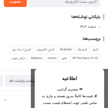
عضویت
بایگانی نوشته‌ها
اسفند 1403
برچسب‌ها
گیمر
گیمینگ
AnyDesk
کنترل کامپیوتر
کنترل از راه دور
XP Pen Deco 01 V2
ممو
memo
Meetion
نیکان موب
اطلاعیه
ضمانت بازگشت کالا
تحویل اکسپرس(با هماهنگی)
📢 مشتری گرامی،
💰 قیمت‌ها کاملاً به‌روز هستند و نیازی به
اطلاعات تماس
تماس تلفنی جهت استعلام قیمت نیست.