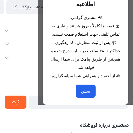
اطلاعیه
ضمانت بازگشت کالا
تحویل اکسپرس(با هماهنگی)
📢 مشتری گرامی،
💰 قیمت‌ها کاملاً به‌روز هستند و نیازی به
اطلاعات تماس
تماس تلفنی جهت استعلام قیمت نیست.
09221680256 - 09373782289
📦 پس از ثبت سفارش، کد رهگیری
دسترسی سریع
حداکثر تا ۴۸ ساعت در سایت درج شده و
nikanmobstore@gmail.com
حساب کاربری
خدمات مشتریان
همچنین از طریق پیامک برای شما ارسال
هرمزگان، بندرخمیر، شهرک رودبار
مجله فروشگاه
خواهد شد.
قوانین فروشگاه
🙏 از اعتماد و همراهی شما سپاسگزاریم.
لیست محصولات
حریم خصوصی
درباره ما
از جدید‌ترین تخفیف‌ها با‌ خبر شوید
راهنما
بستن
تماس با ما
ثبت
مختصری درباره فروشگاه