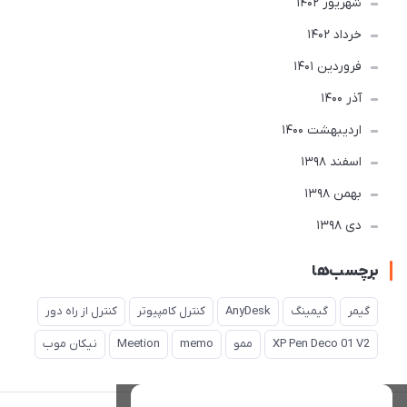
شهریور 1402
خرداد 1402
فروردین 1401
آذر 1400
ارديبهشت 1400
اسفند 1398
بهمن 1398
دی 1398
برچسب‌ها
گیمر
گیمینگ
AnyDesk
کنترل کامپیوتر
کنترل از راه دور
XP Pen Deco 01 V2
ممو
memo
Meetion
نیکان موب