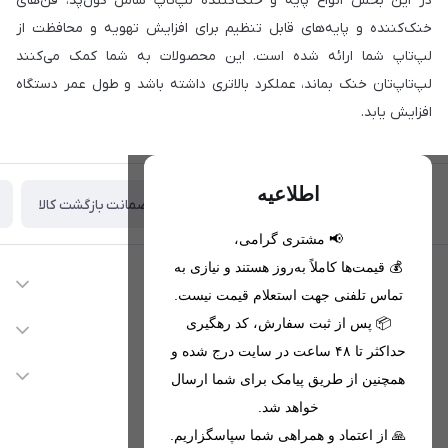
در این بخش انواع پایه و خنک‌کننده لپ‌تاپ شامل کول‌پد، فن‌های
خنک‌کننده و پایه‌های قابل تنظیم برای افزایش تهویه و محافظت از
لپ‌تاپ شما ارائه شده است. این محصولات به شما کمک می‌کنند
لپ‌تاپ‌تان خنک بماند، عملکرد بالاتری داشته باشد و طول عمر دستگاه
افزایش یابد.
اطلاعیه
ضمانت بازگشت کالا
تحویل اکسپرس(با هماهنگی)
📢 مشتری گرامی،
💰 قیمت‌ها کاملاً به‌روز هستند و نیازی به
اطلاعات تماس
تماس تلفنی جهت استعلام قیمت نیست.
09221680256 - 09373782289
📦 پس از ثبت سفارش، کد رهگیری
دسترسی سریع
حداکثر تا ۴۸ ساعت در سایت درج شده و
nikanmobstore@gmail.com
حساب کاربری
خدمات مشتریان
همچنین از طریق پیامک برای شما ارسال
هرمزگان، بندرخمیر، شهرک رودبار
مجله فروشگاه
خواهد شد.
قوانین فروشگاه
🙏 از اعتماد و همراهی شما سپاسگزاریم.
لیست محصولات