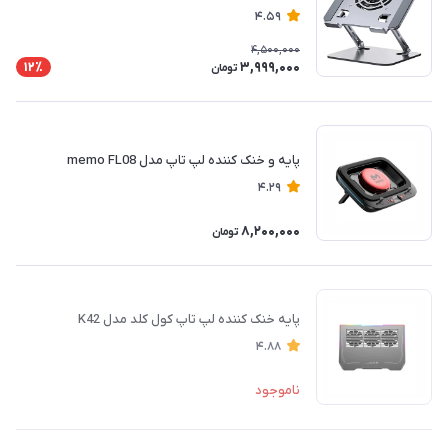
4.59
4,500,000
3,999,000
12٪
تومان
پایه و خنک کننده لپ تاپ مدل memo FL08
4.29
8,200,000
تومان
پایه خنک کننده لپ تاپ کول کلد مدل K42
4.88
ناموجود