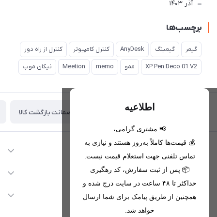
آذر 1403
برچسب‌ها
گیمر
گیمینگ
AnyDesk
کنترل کامپیوتر
کنترل از راه دور
XP Pen Deco 01 V2
ممو
memo
Meetion
نیکان موب
اطلاعیه
ضمانت بازگشت کالا
تحویل اکسپرس(با هماهنگی)
📢 مشتری گرامی،
💰 قیمت‌ها کاملاً به‌روز هستند و نیازی به
اطلاعات تماس
تماس تلفنی جهت استعلام قیمت نیست.
09221680256 - 09373782289
📦 پس از ثبت سفارش، کد رهگیری
دسترسی سریع
حداکثر تا ۴۸ ساعت در سایت درج شده و
nikanmobstore@gmail.com
حساب کاربری
خدمات مشتریان
همچنین از طریق پیامک برای شما ارسال
هرمزگان، بندرخمیر، شهرک رودبار
مجله فروشگاه
خواهد شد.
قوانین فروشگاه