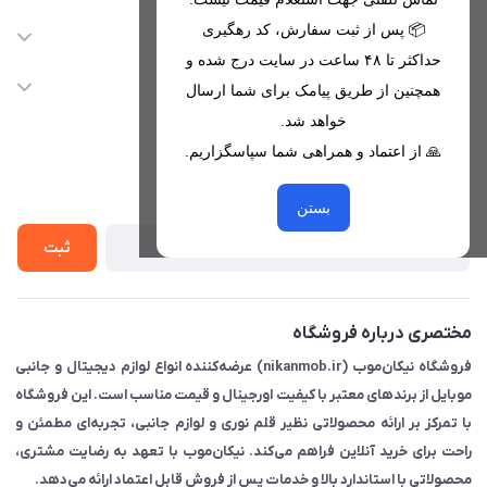
09221680256 - 09373782289
📦 پس از ثبت سفارش، کد رهگیری
دسترسی سریع
حداکثر تا ۴۸ ساعت در سایت درج شده و
nikanmobstore@gmail.com
حساب کاربری
خدمات مشتریان
همچنین از طریق پیامک برای شما ارسال
هرمزگان، بندرخمیر، شهرک رودبار
مجله فروشگاه
خواهد شد.
قوانین فروشگاه
🙏 از اعتماد و همراهی شما سپاسگزاریم.
لیست محصولات
حریم خصوصی
درباره ما
از جدید‌ترین تخفیف‌ها با‌ خبر شوید
راهنما
بستن
تماس با ما
ثبت
مختصری درباره فروشگاه
فروشگاه نیکان‌موب (nikanmob.ir) عرضه‌کننده انواع لوازم دیجیتال و جانبی
موبایل از برندهای معتبر با کیفیت اورجینال و قیمت مناسب است. این فروشگاه
با تمرکز بر ارائه محصولاتی نظیر قلم نوری و لوازم جانبی، تجربه‌ای مطمئن و
راحت برای خرید آنلاین فراهم می‌کند. نیکان‌موب با تعهد به رضایت مشتری،
محصولاتی با استاندارد بالا و خدمات پس از فروش قابل اعتماد ارائه می‌دهد.