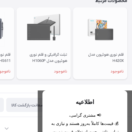
محصولات مرتبط
قلم نوری هوئیون مدل
تبلت گرافیکی و قلم نوری
قلم نو
H420X
هوئیون مدل H1060P
HS611
ناموجود
ناموجود
ناموجو
اطلاعیه
ضمانت بازگشت کالا
تحویل اکسپرس(با هماهنگی)
📢 مشتری گرامی،
💰 قیمت‌ها کاملاً به‌روز هستند و نیازی به
اطلاعات تماس
تماس تلفنی جهت استعلام قیمت نیست.