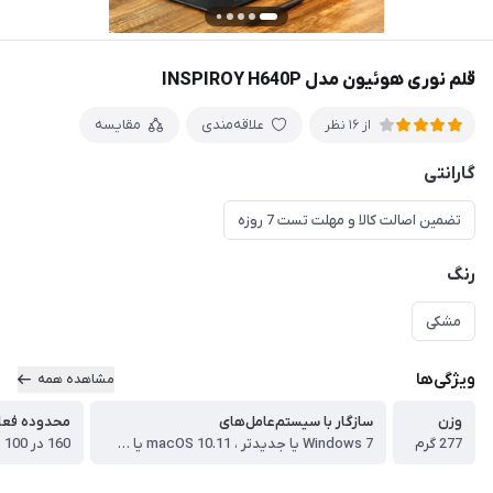
قلم نوری هوئیون مدل INSPIROY H640P
علاقه‌مندی
مقایسه
از 16 نظر
گارانتی
تضمین اصالت کالا و مهلت تست 7 روزه
رنگ
مشکی
ویژگی‌ها
مشاهده همه
وزن
سازگار با سیستم‌عامل‌های
محدوده فعا
277 گرم
Windows 7 یا جدیدتر ، macOS 10.11 یا جدیدتر ، Android 6.0 یا جدیدتر
160 در 100 میلیمتر