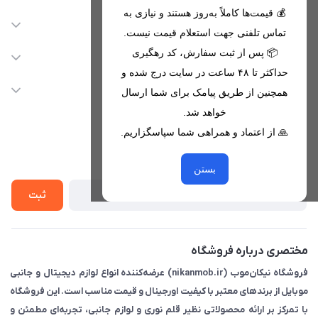
💰 قیمت‌ها کاملاً به‌روز هستند و نیازی به
اطلاعات تماس
تماس تلفنی جهت استعلام قیمت نیست.
09221680256 - 09373782289
📦 پس از ثبت سفارش، کد رهگیری
دسترسی سریع
حداکثر تا ۴۸ ساعت در سایت درج شده و
nikanmobstore@gmail.com
حساب کاربری
خدمات مشتریان
همچنین از طریق پیامک برای شما ارسال
هرمزگان، بندرخمیر، شهرک رودبار
مجله فروشگاه
خواهد شد.
قوانین فروشگاه
🙏 از اعتماد و همراهی شما سپاسگزاریم.
لیست محصولات
حریم خصوصی
درباره ما
از جدید‌ترین تخفیف‌ها با‌ خبر شوید
راهنما
بستن
تماس با ما
ثبت
مختصری درباره فروشگاه
فروشگاه نیکان‌موب (nikanmob.ir) عرضه‌کننده انواع لوازم دیجیتال و جانبی
موبایل از برندهای معتبر با کیفیت اورجینال و قیمت مناسب است. این فروشگاه
با تمرکز بر ارائه محصولاتی نظیر قلم نوری و لوازم جانبی، تجربه‌ای مطمئن و