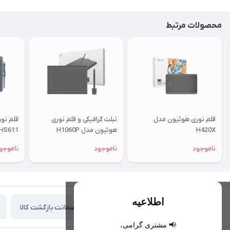
محصولات مرتبط
قلم نوری هوئیون مدل
تبلت گرافیکی و قلم نوری
قلم نو
H420X
هوئیون مدل H1060P
HS611
ناموجود
ناموجود
ناموجو
اطلاعیه
ضمانت بازگشت کالا
تحویل اکسپرس(با هماهنگی)
📢 مشتری گرامی،