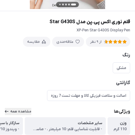
قلم نوری اکس پی.پن مدل Star G430S
XP-Pen Star G430S Display Pen
علاقه‌مندی
مقایسه
از 9 نظر
رنگ
مشکی
گارانتی
اصالت و سلامت فیزیکی کالا و مهلت تست 7 روزه
ویژگی‌ها
مشاهده همه
وزن
سایر مشخصات
سازگار با سی
110 گرم
- قابلیت شناسایی قلم: 10 میلیمتر ، - مناسب برای طراحی با هر دو دست (راست دست‌ها و چپ دست‌ها) ، - دارای قلم بدون باتری و بدون نیاز به شارژ کردن ، - مناسب برای امضای دیجیتالی ، - سازگار با انواع نرم افزارهای گرافیکی همچون فتوشاپ، ایلاستریتور، Maya، Painter، 3D MAX و ...
- ویندوز 7/8/10 ، - Mac OS X 10.10 به بالا