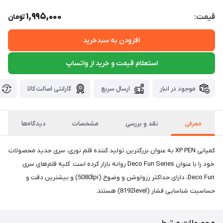
1,995,000
قیمت:
تومان
افزودن به سبدخرید
استعلام قیمت و خرید از واتساپ
موجود در انبار
ارسال سریع
گارانتی اصالت کالا
معرفی
نقد و بررسی
مشخصات
دیدگاه‌ها
کمپانی XP PEN به عنوان بزرگترین تولید کننده قلم نوری، سری جدید محصولات
خود را با عنوان Deco Fun Series روانه بازار کرده است. کلیه قلم‌های سری
Deco Fun، دارای حداکثر رزولوشن و وضوح (5080lpi) و بیشترین دقت و
حساسیت شناسایی فشار (8192level) هستند.