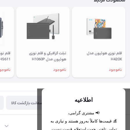
محصولات مرتبط
قلم نوری هوئیون مدل
تبلت گرافیکی و قلم نوری
قلم نو
H420X
هوئیون مدل H1060P
HS611
ناموجود
ناموجود
ناموجو
اطلاعیه
ضمانت بازگشت کالا
تحویل اکسپرس(با هماهنگی)
📢 مشتری گرامی،
💰 قیمت‌ها کاملاً به‌روز هستند و نیازی به
اطلاعات تماس
تماس تلفنی جهت استعلام قیمت نیست.