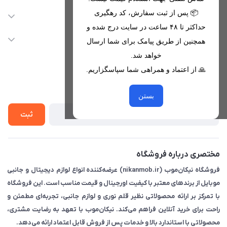
09221680256 - 09373782289
📦 پس از ثبت سفارش، کد رهگیری
دسترسی سریع
حداکثر تا ۴۸ ساعت در سایت درج شده و
nikanmobstore@gmail.com
حساب کاربری
خدمات مشتریان
همچنین از طریق پیامک برای شما ارسال
هرمزگان، بندرخمیر، شهرک رودبار
مجله فروشگاه
خواهد شد.
قوانین فروشگاه
🙏 از اعتماد و همراهی شما سپاسگزاریم.
لیست محصولات
حریم خصوصی
درباره ما
از جدید‌ترین تخفیف‌ها با‌ خبر شوید
راهنما
بستن
تماس با ما
ثبت
مختصری درباره فروشگاه
فروشگاه نیکان‌موب (nikanmob.ir) عرضه‌کننده انواع لوازم دیجیتال و جانبی
موبایل از برندهای معتبر با کیفیت اورجینال و قیمت مناسب است. این فروشگاه
با تمرکز بر ارائه محصولاتی نظیر قلم نوری و لوازم جانبی، تجربه‌ای مطمئن و
راحت برای خرید آنلاین فراهم می‌کند. نیکان‌موب با تعهد به رضایت مشتری،
محصولاتی با استاندارد بالا و خدمات پس از فروش قابل اعتماد ارائه می‌دهد.