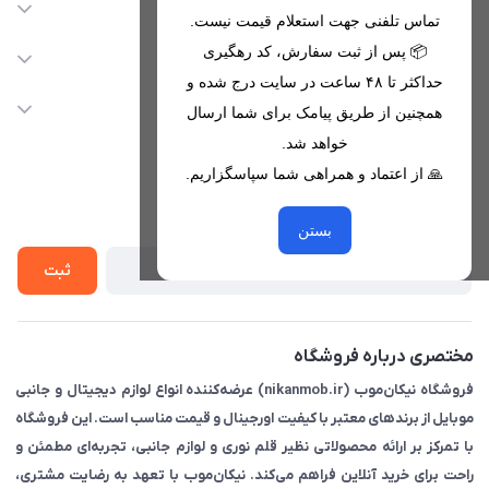
اطلاعات تماس
تماس تلفنی جهت استعلام قیمت نیست.
09221680256 - 09373782289
📦 پس از ثبت سفارش، کد رهگیری
دسترسی سریع
حداکثر تا ۴۸ ساعت در سایت درج شده و
nikanmobstore@gmail.com
حساب کاربری
خدمات مشتریان
همچنین از طریق پیامک برای شما ارسال
هرمزگان، بندرخمیر، شهرک رودبار
مجله فروشگاه
خواهد شد.
قوانین فروشگاه
🙏 از اعتماد و همراهی شما سپاسگزاریم.
لیست محصولات
حریم خصوصی
درباره ما
از جدید‌ترین تخفیف‌ها با‌ خبر شوید
راهنما
بستن
تماس با ما
ثبت
مختصری درباره فروشگاه
فروشگاه نیکان‌موب (nikanmob.ir) عرضه‌کننده انواع لوازم دیجیتال و جانبی
موبایل از برندهای معتبر با کیفیت اورجینال و قیمت مناسب است. این فروشگاه
با تمرکز بر ارائه محصولاتی نظیر قلم نوری و لوازم جانبی، تجربه‌ای مطمئن و
راحت برای خرید آنلاین فراهم می‌کند. نیکان‌موب با تعهد به رضایت مشتری،