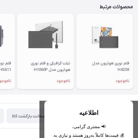
محصولات مرتبط
قلم نوری هوئیون مدل
تبلت گرافیکی و قلم نوری
قلم نو
H420X
هوئیون مدل H1060P
HS611
ناموجود
ناموجود
ناموجو
اطلاعیه
ضمانت بازگشت کالا
تحویل اکسپرس(با هماهنگی)
📢 مشتری گرامی،
💰 قیمت‌ها کاملاً به‌روز هستند و نیازی به