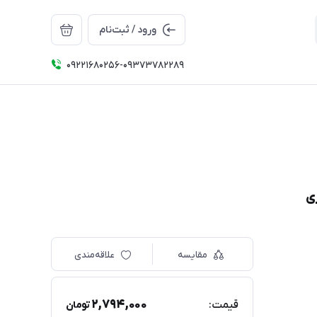
ورود / ثبت‌نام
09221680256-09373782289
مقایسه
علاقه‌مندی
2,794,000
قیمت:
تومان