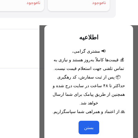
ناموجود
ناموجود
اطلاعیه
📢 مشتری گرامی،
تحویل اکسپرس(با هماهنگی)
💰 قیمت‌ها کاملاً به‌روز هستند و نیازی به
تماس تلفنی جهت استعلام قیمت نیست.
📦 پس از ثبت سفارش، کد رهگیری
اطلاعات تماس
حداکثر تا ۴۸ ساعت در سایت درج شده و
همچنین از طریق پیامک برای شما ارسال
09221680256 - 09373782289
خواهد شد.
nikanmobstore@gmail.com
🙏 از اعتماد و همراهی شما سپاسگزاریم.
هرمزگان، بندرخمیر، شهرک رودبار
بستن