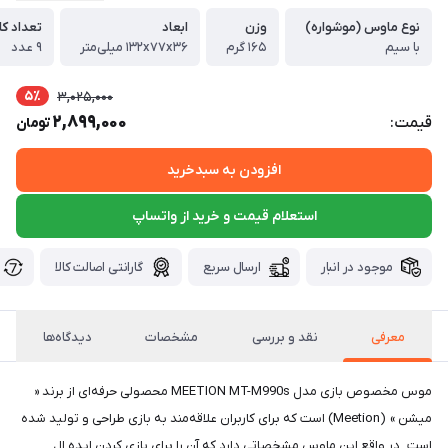
نوع ماوس (موشواره)
وزن
ابعاد
تعداد کل
با سیم
۱۶۵ گرم
۱۳۲x۷۷x۳۶ میلی‌متر
۹ عدد
5٪
3,025,000
2,899,000
قیمت:
تومان
افزودن به سبدخرید
استعلام قیمت و خرید از واتساپ
موجود در انبار
ارسال سریع
گارانتی اصالت کالا
معرفی
نقد و بررسی
مشخصات
دیدگاه‌ها
موس مخصوص بازی مدل MEETION MT-M990s محصولی حرفه‌ای از برند «
میشن » (Meetion) است که برای کاربران علاقه‌مند به بازی طراحی و تولید شده
است. در واقع این ماوس مشخصاتی دارد که آن را برای بازی کردن ایده ال