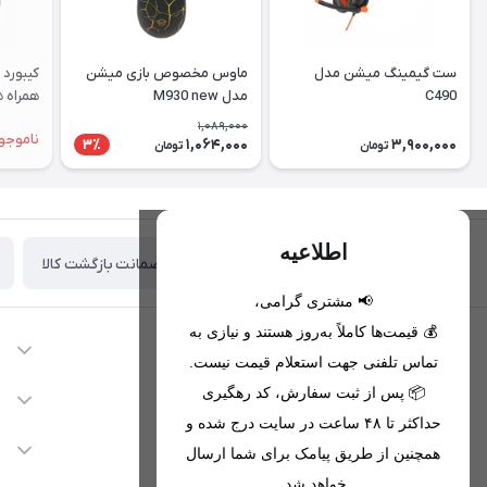
ست گیمینگ میشن مدل
ماوس مخصوص بازی میشن
C490
مدل M930 new
همراه 
ماوس پ
1,089,000
ناموجو
1,064,000
3,900,000
3٪
تومان
تومان
اطلاعیه
ضمانت بازگشت کالا
تحویل اکسپرس(با هماهنگی)
📢 مشتری گرامی،
💰 قیمت‌ها کاملاً به‌روز هستند و نیازی به
اطلاعات تماس
تماس تلفنی جهت استعلام قیمت نیست.
09221680256 - 09373782289
📦 پس از ثبت سفارش، کد رهگیری
دسترسی سریع
حداکثر تا ۴۸ ساعت در سایت درج شده و
nikanmobstore@gmail.com
حساب کاربری
خدمات مشتریان
همچنین از طریق پیامک برای شما ارسال
هرمزگان، بندرخمیر، شهرک رودبار
مجله فروشگاه
خواهد شد.