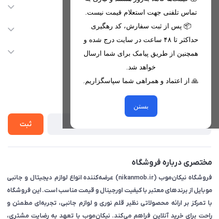
اطلاعات تماس
تماس تلفنی جهت استعلام قیمت نیست.
09221680256 - 09373782289
📦 پس از ثبت سفارش، کد رهگیری
دسترسی سریع
حداکثر تا ۴۸ ساعت در سایت درج شده و
nikanmobstore@gmail.com
حساب کاربری
خدمات مشتریان
همچنین از طریق پیامک برای شما ارسال
هرمزگان، بندرخمیر، شهرک رودبار
مجله فروشگاه
خواهد شد.
قوانین فروشگاه
🙏 از اعتماد و همراهی شما سپاسگزاریم.
لیست محصولات
حریم خصوصی
درباره ما
از جدید‌ترین تخفیف‌ها با‌ خبر شوید
راهنما
بستن
تماس با ما
ثبت
مختصری درباره فروشگاه
فروشگاه نیکان‌موب (nikanmob.ir) عرضه‌کننده انواع لوازم دیجیتال و جانبی
موبایل از برندهای معتبر با کیفیت اورجینال و قیمت مناسب است. این فروشگاه
با تمرکز بر ارائه محصولاتی نظیر قلم نوری و لوازم جانبی، تجربه‌ای مطمئن و
راحت برای خرید آنلاین فراهم می‌کند. نیکان‌موب با تعهد به رضایت مشتری،