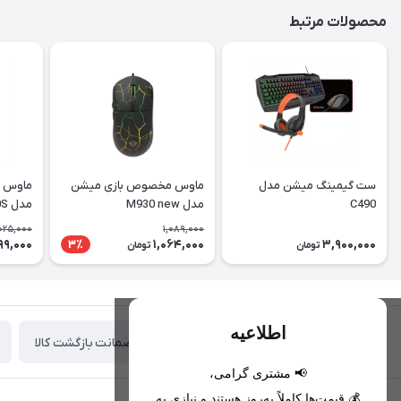
محصولات مرتبط
ست گیمینگ میشن مدل
ماوس مخصوص بازی میشن
ماوس 
C490
مدل M930 new
مدل MT-M990S
025,000
1,089,000
99,000
1,064,000
3,900,000
3٪
تومان
تومان
اطلاعیه
ضمانت بازگشت کالا
تحویل اکسپرس(با هماهنگی)
📢 مشتری گرامی،
💰 قیمت‌ها کاملاً به‌روز هستند و نیازی به