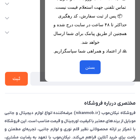
اطلاعات تماس
تماس تلفنی جهت استعلام قیمت نیست.
09221680256 - 09373782289
📦 پس از ثبت سفارش، کد رهگیری
دسترسی سریع
حداکثر تا ۴۸ ساعت در سایت درج شده و
nikanmobstore@gmail.com
حساب کاربری
خدمات مشتریان
همچنین از طریق پیامک برای شما ارسال
هرمزگان، بندرخمیر، شهرک رودبار
مجله فروشگاه
خواهد شد.
قوانین فروشگاه
🙏 از اعتماد و همراهی شما سپاسگزاریم.
لیست محصولات
حریم خصوصی
درباره ما
از جدید‌ترین تخفیف‌ها با‌ خبر شوید
راهنما
بستن
تماس با ما
ثبت
مختصری درباره فروشگاه
فروشگاه نیکان‌موب (nikanmob.ir) عرضه‌کننده انواع لوازم دیجیتال و جانبی
موبایل از برندهای معتبر با کیفیت اورجینال و قیمت مناسب است. این فروشگاه
با تمرکز بر ارائه محصولاتی نظیر قلم نوری و لوازم جانبی، تجربه‌ای مطمئن و
راحت برای خرید آنلاین فراهم می‌کند. نیکان‌موب با تعهد به رضایت مشتری،