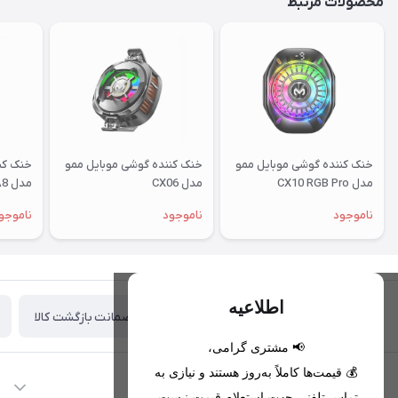
محصولات مرتبط
خنک کننده گوشی موبایل ممو
خنک کننده گوشی موبایل ممو
خنک کن
مدل CX10 RGB Pro
مدل CX06
مدل DLA8
ناموجود
ناموجود
ناموجو
اطلاعیه
ضمانت بازگشت کالا
تحویل اکسپرس(با هماهنگی)
📢 مشتری گرامی،
💰 قیمت‌ها کاملاً به‌روز هستند و نیازی به
اطلاعات تماس
تماس تلفنی جهت استعلام قیمت نیست.