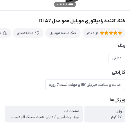
خنک کننده رادیاتوری موبایل ممو مدل DLA7
خنک‌کننده موبایل
علاقه‌مندی
م
از 2 نظر
رنگ
مشکی
گارانتی
اصالت و سلامت فیزیکی کالا و مهلت تست 7 روزه
ویژگی‌ها
وزن
مشخصات
۶۷ گرم
نوع : رادیاتوری / دارای: هیت سینک آلومینیومی / برند:memo / دارای:سوییچ خاموش و روشن و تنظیم سرعت فن / قدرت این فن ۵۵۰۰ دور بر دقیقه‌ / ورودی C-Type /