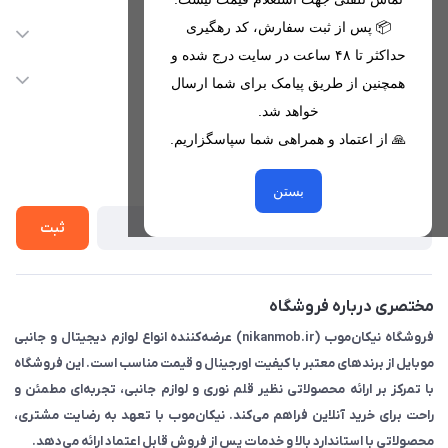
09221680256 - 09373782289
📦 پس از ثبت سفارش، کد رهگیری
دسترسی سریع
حداکثر تا ۴۸ ساعت در سایت درج شده و
nikanmobstore@gmail.com
حساب کاربری
خدمات مشتریان
همچنین از طریق پیامک برای شما ارسال
هرمزگان، بندرخمیر، شهرک رودبار
مجله فروشگاه
خواهد شد.
قوانین فروشگاه
🙏 از اعتماد و همراهی شما سپاسگزاریم.
لیست محصولات
حریم خصوصی
درباره ما
از جدید‌ترین تخفیف‌ها با‌ خبر شوید
راهنما
بستن
تماس با ما
ثبت
مختصری درباره فروشگاه
فروشگاه نیکان‌موب (nikanmob.ir) عرضه‌کننده انواع لوازم دیجیتال و جانبی
موبایل از برندهای معتبر با کیفیت اورجینال و قیمت مناسب است. این فروشگاه
با تمرکز بر ارائه محصولاتی نظیر قلم نوری و لوازم جانبی، تجربه‌ای مطمئن و
راحت برای خرید آنلاین فراهم می‌کند. نیکان‌موب با تعهد به رضایت مشتری،
محصولاتی با استاندارد بالا و خدمات پس از فروش قابل اعتماد ارائه می‌دهد.