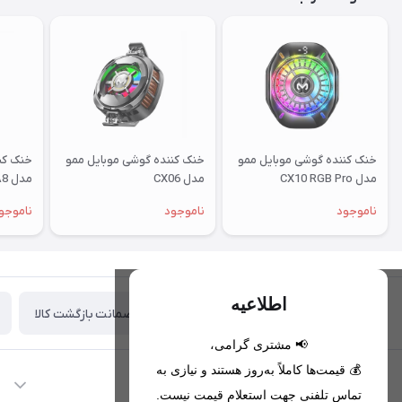
خنک کننده گوشی موبایل ممو
خنک کننده گوشی موبایل ممو
خنک کن
مدل CX10 RGB Pro
مدل CX06
مدل DLA8
ناموجود
ناموجود
ناموجو
اطلاعیه
ضمانت بازگشت کالا
تحویل اکسپرس(با هماهنگی)
📢 مشتری گرامی،
💰 قیمت‌ها کاملاً به‌روز هستند و نیازی به
اطلاعات تماس
تماس تلفنی جهت استعلام قیمت نیست.