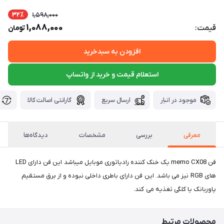
32٪
1,598,000
1,088,000
قیمت:
تومان
افزودن به سبدخرید
استعلام قیمت و خرید از واتساپ
موجود در انبار
ارسال سریع
گارانتی اصالت کالا
معرفی
بررسی
مشخصات
دیدگاه‌ها
فن memo CX08 یک خنک کننده رادیاتوری موبایل میباشد این فن دارای LED
های RGB نیز می باشد. این فن دارای باطری داخلی نبوده و از برق مستقیم
پاوربانک یا کلگی تغذیه می کند.
محصولات مرتبط