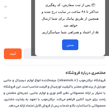
09221680256 - 09373782289
📦 پس از ثبت سفارش، کد رهگیری
دسترسی سریع
حداکثر تا ۴۸ ساعت در سایت درج شده و
nikanmobstore@gmail.com
حساب کاربری
خدمات مشتریان
همچنین از طریق پیامک برای شما ارسال
هرمزگان، بندرخمیر، شهرک رودبار
مجله فروشگاه
خواهد شد.
قوانین فروشگاه
🙏 از اعتماد و همراهی شما سپاسگزاریم.
لیست محصولات
حریم خصوصی
درباره ما
از جدید‌ترین تخفیف‌ها با‌ خبر شوید
راهنما
بستن
تماس با ما
ثبت
مختصری درباره فروشگاه
فروشگاه نیکان‌موب (nikanmob.ir) عرضه‌کننده انواع لوازم دیجیتال و جانبی
موبایل از برندهای معتبر با کیفیت اورجینال و قیمت مناسب است. این فروشگاه
با تمرکز بر ارائه محصولاتی نظیر قلم نوری و لوازم جانبی، تجربه‌ای مطمئن و
راحت برای خرید آنلاین فراهم می‌کند. نیکان‌موب با تعهد به رضایت مشتری،
محصولاتی با استاندارد بالا و خدمات پس از فروش قابل اعتماد ارائه می‌دهد.