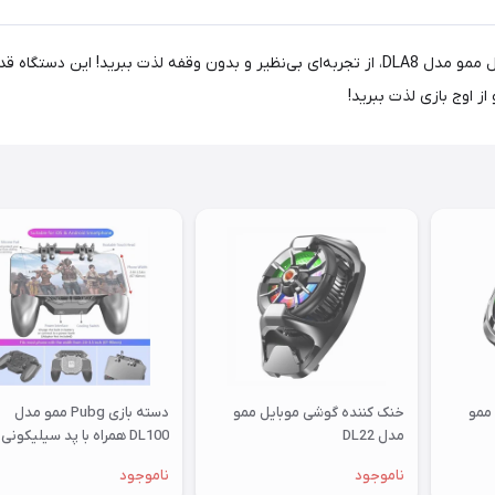
آیا گوشی شما هنگام بازی داغ می‌شود؟ با خنک کننده گوشی موبایل ممو مدل DLA8، از تجربه‌ای بی‌نظی
از اوج بازی لذت ببرید!
ممو
خنک کننده گوشی موبایل ممو
دسته بازی Pubg ممو مدل
مدل DL22
DL100 همراه با پد سیلیکونی
اضافه
ناموجود
ناموجود