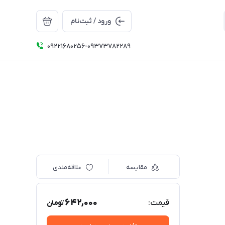
ورود / ثبت‌نام
09221680256-09373782289
مقایسه
علاقه‌مندی
642,000
قیمت:
تومان