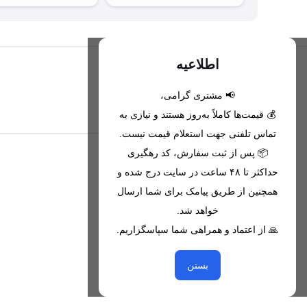
اطلاعیه
📢 مشتری گرامی،
تحویل اکسپرس(با هماهنگی)
💰 قیمت‌ها کاملاً به‌روز هستند و نیازی به
تماس تلفنی جهت استعلام قیمت نیست.
📦 پس از ثبت سفارش، کد رهگیری
اطلاعات تماس
حداکثر تا ۴۸ ساعت در سایت درج شده و
همچنین از طریق پیامک برای شما ارسال
09221680256 - 09373782289
خواهد شد.
nikanmobstore@gmail.com
🙏 از اعتماد و همراهی شما سپاسگزاریم.
هرمزگان، بندرخمیر، شهرک رودبار
بستن