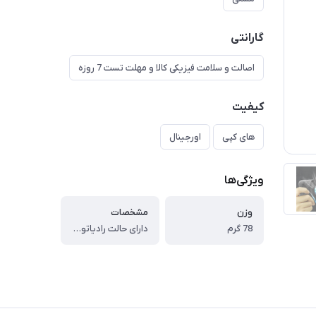
گارانتی
اصالت و سلامت فیزیکی کالا و مهلت تست 7 روزه
کیفیت
های کپی
اورجینال
ویژگی‌ها
وزن
مشخصات
78 گرم
دارای حالت رادیاتوری دارای RGB دارای دماسنج دارای دکمه روشن/خاموش