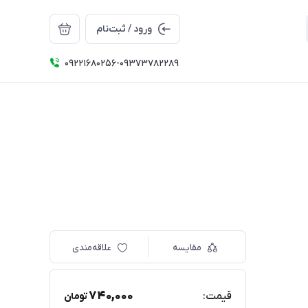
ورود / ثبت‌نام
09221680256-09373782289
مقایسه
علاقه‌مندی
740,000
قیمت:
تومان