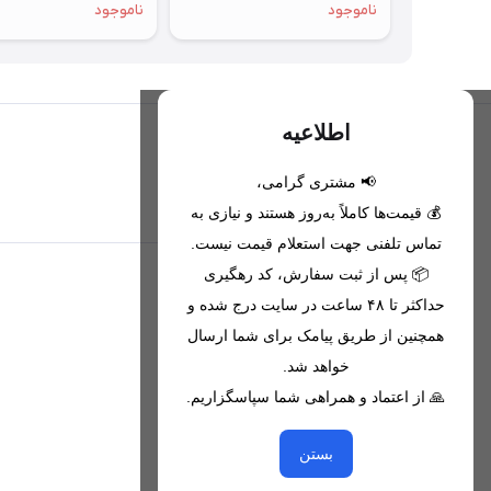
ناموجود
ناموجود
اطلاعیه
📢 مشتری گرامی،
تحویل اکسپرس(با هماهنگی)
💰 قیمت‌ها کاملاً به‌روز هستند و نیازی به
تماس تلفنی جهت استعلام قیمت نیست.
📦 پس از ثبت سفارش، کد رهگیری
اطلاعات تماس
حداکثر تا ۴۸ ساعت در سایت درج شده و
همچنین از طریق پیامک برای شما ارسال
09221680256 - 09373782289
خواهد شد.
nikanmobstore@gmail.com
🙏 از اعتماد و همراهی شما سپاسگزاریم.
هرمزگان، بندرخمیر، شهرک رودبار
بستن