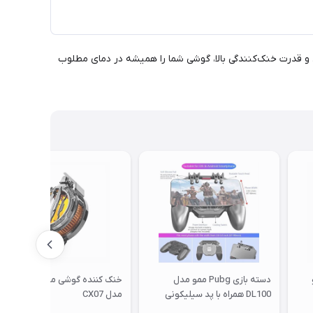
اه با طراحی کارآمد و قدرت خنک‌کنندگی بالا، گوشی شما را همیشه در دمای مطلوب
دسته بازی Pubg ممو مدل
خنک کننده گوشی موبایل ممو
DL100 همراه با پد سیلیکونی
مدل CX07
اضافه