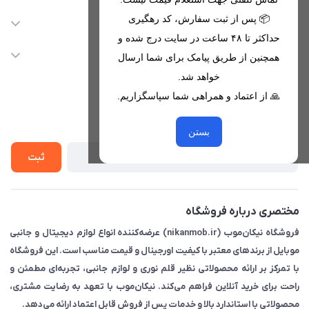
09221680256 - 09373782289
📦 پس از ثبت سفارش، کد رهگیری
دسترسی سریع
حداکثر تا ۴۸ ساعت در سایت درج شده و
nikanmobstore@gmail.com
حساب کاربری
خدمات مشتریان
همچنین از طریق پیامک برای شما ارسال
هرمزگان، بندرخمیر، شهرک رودبار
مجله فروشگاه
خواهد شد.
قوانین فروشگاه
🙏 از اعتماد و همراهی شما سپاسگزاریم.
لیست محصولات
حریم خصوصی
درباره ما
از جدید‌ترین تخفیف‌ها با‌ خبر شوید
راهنما
بستن
تماس با ما
ثبت
مختصری درباره فروشگاه
فروشگاه نیکان‌موب (nikanmob.ir) عرضه‌کننده انواع لوازم دیجیتال و جانبی
موبایل از برندهای معتبر با کیفیت اورجینال و قیمت مناسب است. این فروشگاه
با تمرکز بر ارائه محصولاتی نظیر قلم نوری و لوازم جانبی، تجربه‌ای مطمئن و
راحت برای خرید آنلاین فراهم می‌کند. نیکان‌موب با تعهد به رضایت مشتری،
محصولاتی با استاندارد بالا و خدمات پس از فروش قابل اعتماد ارائه می‌دهد.