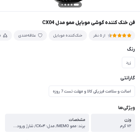
فن خنک کننده گوشی موبایل ممو مدل CX04
خنک‌کننده موبایل
علاقه‌مندی
م
از 5 نظر
رنگ
زرد
گارانتی
اصالت و سلامت فیزیکی کالا و مهلت تست 7 روزه
ویژگی‌ها
وزن
مشخصات
۷۲ گرم
برند: ممو MEMO/ مدل: CX۰۴/ شارژ ورودی: ۵V/۱.۵A / مناسب برای تمام گوشی های همراه مخصوصا آیفون ۱۲ به بالا/ نوع اتصال: باسیم/ بدون صدا و لرزش /کابل اتصال: Type-C /توانایی خنک کنندگی ۳۶۰ درجه /پرقدرت با قدرت خنک کنندگی بالا /طول کابل: ۱.۵ متر