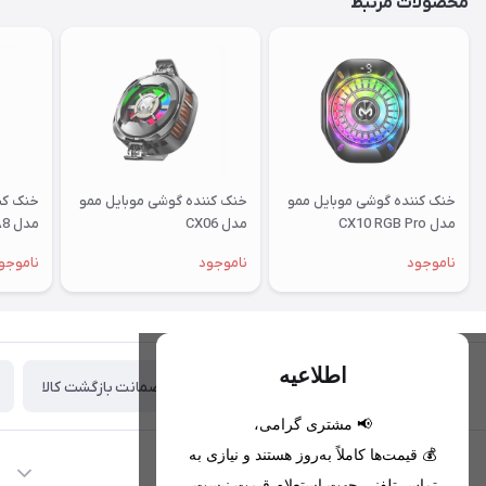
محصولات مرتبط
خنک کننده گوشی موبایل ممو
خنک کننده گوشی موبایل ممو
خنک کن
مدل CX10 RGB Pro
مدل CX06
مدل DLA8
ناموجود
ناموجود
ناموجو
اطلاعیه
ضمانت بازگشت کالا
تحویل اکسپرس(با هماهنگی)
📢 مشتری گرامی،
💰 قیمت‌ها کاملاً به‌روز هستند و نیازی به
اطلاعات تماس
تماس تلفنی جهت استعلام قیمت نیست.