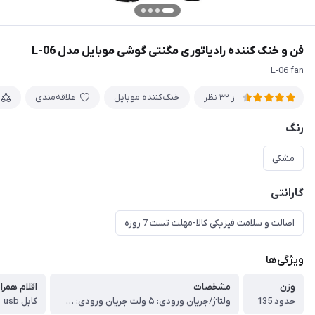
فن و خنک کننده رادیاتوری مگنتی گوشی موبایل مدل L-06
L-06 fan
خنک‌کننده موبایل
علاقه‌مندی
از 32 نظر
رنگ
مشکی
گارانتی
اصالت و سلامت فیزیکی کالا-مهلت تست 7 روزه
ویژگی‌ها
وزن
مشخصات
اقلام همرا
حدود 135
ولتاژ/جریان ورودی: ۵ ولت جریان ورودی: ۱A جنس: آلومینیوم + پلاستیک
کابل usb