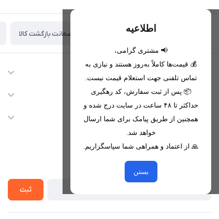
اطلاعیه
ضمانت بازگشت کالا
تحویل اکسپرس(با هماهنگی)
📢 مشتری گرامی،
💰 قیمت‌ها کاملاً به‌روز هستند و نیازی به
اطلاعات تماس
تماس تلفنی جهت استعلام قیمت نیست.
09221680256 - 09373782289
📦 پس از ثبت سفارش، کد رهگیری
دسترسی سریع
حداکثر تا ۴۸ ساعت در سایت درج شده و
nikanmobstore@gmail.com
حساب کاربری
خدمات مشتریان
همچنین از طریق پیامک برای شما ارسال
هرمزگان، بندرخمیر، شهرک رودبار
مجله فروشگاه
خواهد شد.
قوانین فروشگاه
🙏 از اعتماد و همراهی شما سپاسگزاریم.
لیست محصولات
حریم خصوصی
درباره ما
از جدید‌ترین تخفیف‌ها با‌ خبر شوید
راهنما
بستن
تماس با ما
ثبت