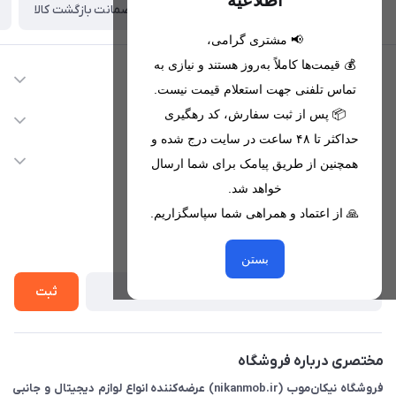
اطلاعیه
ضمانت بازگشت کالا
تحویل اکسپرس(با هماهنگی)
📢 مشتری گرامی،
💰 قیمت‌ها کاملاً به‌روز هستند و نیازی به
اطلاعات تماس
تماس تلفنی جهت استعلام قیمت نیست.
09221680256 - 09373782289
📦 پس از ثبت سفارش، کد رهگیری
دسترسی سریع
حداکثر تا ۴۸ ساعت در سایت درج شده و
nikanmobstore@gmail.com
حساب کاربری
خدمات مشتریان
همچنین از طریق پیامک برای شما ارسال
هرمزگان، بندرخمیر، شهرک رودبار
مجله فروشگاه
خواهد شد.
قوانین فروشگاه
🙏 از اعتماد و همراهی شما سپاسگزاریم.
لیست محصولات
حریم خصوصی
درباره ما
از جدید‌ترین تخفیف‌ها با‌ خبر شوید
راهنما
بستن
تماس با ما
ثبت
مختصری درباره فروشگاه
فروشگاه نیکان‌موب (nikanmob.ir) عرضه‌کننده انواع لوازم دیجیتال و جانبی