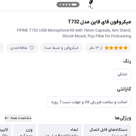
میکروفون فای فاین مدل T732
FIFINE T732 USB Microphone Kit with 16mm Capsule, Arm Stand,
Shock Mount, Pop Filter for Podcasting
میکروفن و ضبط صدا
علاقه‌مندی
از 13 نظر
رنگ
مشکی
گارانتی
اصالت و سلامت فیزیکی کالا و مهلت تست 7 روزه
ویژگی‌ها
مشاهده همه
دستگاه‌های قابل اتصال
ابعاد
وزن
کاربرد
کارت صدا
۴۰۰x۱۵۰x۸۰ میلی‌متر
۱۰۰۰ گرم
وکال 