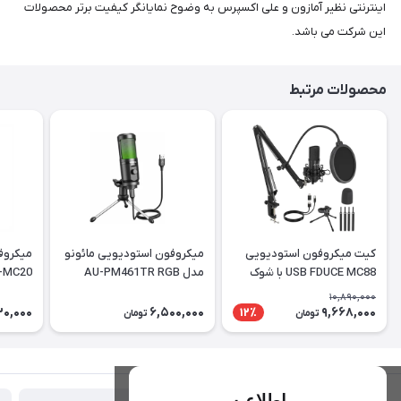
اینترنتی نظیر آمازون و علی اکسپرس به وضوح نمایانگر کیفیت برتر محصولات
این شرکت می باشد.
محصولات مرتبط
کیت میکروفون استودیویی
میکروفون استودیویی مائونو
میکروف
USB FDUCE MC88 با شوک
مدل AU-PM461TR RGB
-MC20
ماونت
10,890,000
30,000
6,500,000
9,668,000
12٪
تومان
تومان