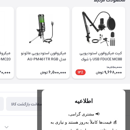
محصولات مرتبط
کیت میکروفون استودیویی
میکروفون استودیویی مائونو
میکروف
USB FDUCE MC88 با شوک
مدل AU-PM461TR RGB
-MC20
ماونت
10,890,000
30,000
6,500,000
9,668,000
12٪
تومان
تومان
اطلاعیه
ضمانت بازگشت کالا
تحویل اکسپرس(با هماهنگی)
📢 مشتری گرامی،
💰 قیمت‌ها کاملاً به‌روز هستند و نیازی به
اطلاعات تماس