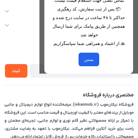
تماس تلفنی جهت استعلام قیمت نیست.
09221680256 - 09373782289
📦 پس از ثبت سفارش، کد رهگیری
دسترسی سریع
حداکثر تا ۴۸ ساعت در سایت درج شده و
nikanmobstore@gmail.com
حساب کاربری
خدمات مشتریان
همچنین از طریق پیامک برای شما ارسال
هرمزگان، بندرخمیر، شهرک رودبار
مجله فروشگاه
خواهد شد.
قوانین فروشگاه
🙏 از اعتماد و همراهی شما سپاسگزاریم.
لیست محصولات
حریم خصوصی
درباره ما
از جدید‌ترین تخفیف‌ها با‌ خبر شوید
راهنما
بستن
تماس با ما
ثبت
مختصری درباره فروشگاه
فروشگاه نیکان‌موب (nikanmob.ir) عرضه‌کننده انواع لوازم دیجیتال و جانبی
موبایل از برندهای معتبر با کیفیت اورجینال و قیمت مناسب است. این فروشگاه
با تمرکز بر ارائه محصولاتی نظیر قلم نوری و لوازم جانبی، تجربه‌ای مطمئن و
راحت برای خرید آنلاین فراهم می‌کند. نیکان‌موب با تعهد به رضایت مشتری،
محصولاتی با استاندارد بالا و خدمات پس از فروش قابل اعتماد ارائه می‌دهد.