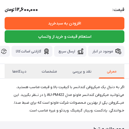
12,600,000
قیمت:
تومان
افزودن به سبدخرید
استعلام قیمت و خرید از واتساپ
موجود در انبار
ارسال سریع
گارانتی اصالت کالا
معرفی
نقد و بررسی
مشخصات
دیدگاه‌ها
اگر به دنبال یک میکروفن کندانسر با کیفیت بالا و قیمت مناسب هستید،
می‌توانید میکروفن کندانسر ماونو مدل AU-PM422 را در نــظر بگیرید. این
میــکروفن یکی از بهترین مـحصولات شرکت ماونو است که برای ضبط صدا،
خـوانندگی، پادکست، وبینار، گیمینگ، ویدئو و غیره مناسب است.