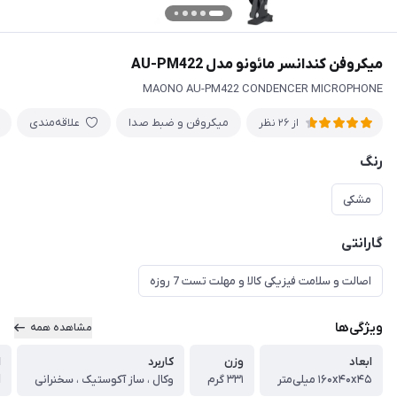
میکروفن کندانسر مائونو مدل AU-PM422
MAONO AU-PM422 CONDENCER MICROPHONE
میکروفن و ضبط صدا
علاقه‌مندی
از 26 نظر
رنگ
مشکی
گارانتی
اصالت و سلامت فیزیکی کالا و مهلت تست 7 روزه
ویژگی‌ها
مشاهده همه
ابعاد
وزن
کاربرد
ا
۱۶۰x۴۰x۴۵ میلی‌متر
۳۳۱ گرم
وکال ، ساز آکوستیک ، سخنرانی
d