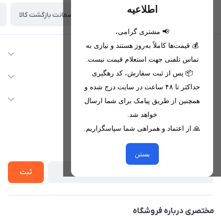
اطلاعیه
ضمانت بازگشت کالا
تحویل اکسپرس(با هماهنگی)
📢 مشتری گرامی،
💰 قیمت‌ها کاملاً به‌روز هستند و نیازی به
اطلاعات تماس
تماس تلفنی جهت استعلام قیمت نیست.
09221680256 - 09373782289
📦 پس از ثبت سفارش، کد رهگیری
دسترسی سریع
حداکثر تا ۴۸ ساعت در سایت درج شده و
nikanmobstore@gmail.com
حساب کاربری
خدمات مشتریان
همچنین از طریق پیامک برای شما ارسال
هرمزگان، بندرخمیر، شهرک رودبار
مجله فروشگاه
خواهد شد.
قوانین فروشگاه
🙏 از اعتماد و همراهی شما سپاسگزاریم.
لیست محصولات
حریم خصوصی
درباره ما
از جدید‌ترین تخفیف‌ها با‌ خبر شوید
راهنما
بستن
تماس با ما
ثبت
مختصری درباره فروشگاه