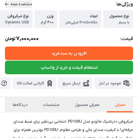
ویژگی‌ها
مشاهده همه
نوع محصول
ابعاد
وزن
نوع میکروفن
با سیم
۱۲۰x۵۰x۵۰ میلی‌متر
۴۰۰ گرم
Dynamic USB
7,000,000
قیمت:
تومان
افزودن به سبدخرید
استعلام قیمت و خرید از واتساپ
موجود در انبار
ارسال سریع
گارانتی اصالت کالا
معرفی
معرفی محصول
مشخصات
دیدگاه‌ها
میکروفن داینامیک مائونو مدل PD100U، انتخابی بی‌نظیر برای ضبط صدای
حرفه‌ای! با کیفیت صدای عالی و طراحی مقاوم، PD100U بهترین همراه برای