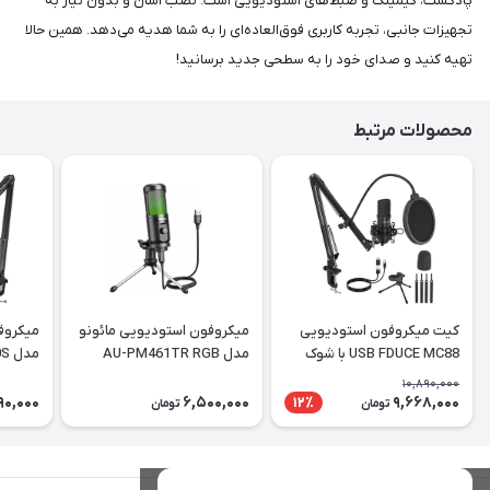
پادکست، گیمینگ و ضبط‌های استودیویی است. نصب آسان و بدون نیاز به
تجهیزات جانبی، تجربه کاربری فوق‌العاده‌ای را به شما هدیه می‌دهد. همین حالا
تهیه کنید و صدای خود را به سطحی جدید برسانید!
محصولات مرتبط
کیت میکروفون استودیویی
میکروفون استودیویی مائونو
میکروف
USB FDUCE MC88 با شوک
مدل AU-PM461TR RGB
مدل DGM20S
ماونت
10,890,000
90,000
6,500,000
9,668,000
12٪
تومان
تومان