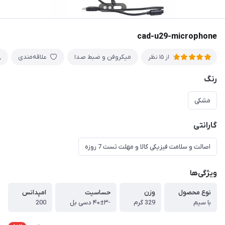
cad-u29-microphone
میکروفن و ضبط صدا
علاقه‌مندی
از 15 نظر
رنگ
مشکی
گارانتی
اصالت و سلامت فیزیکی کالا و مهلت تست 7 روزه
ویژگی‌ها
نوع محصول
وزن
حساسیت
امپدانس
با سیم
329 گرم
-۴۰±۳ دسی بل
200