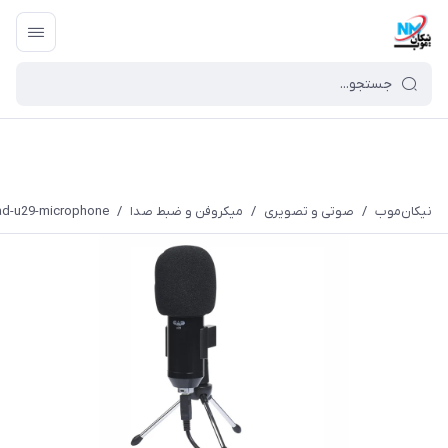
نیکان‌موب
/
صوتی و تصویری
/
میکروفن و ضبط صدا
/
ad-u29-microphone