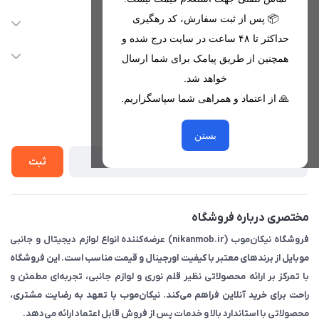
09221680256 - 09373782289
📦 پس از ثبت سفارش، کد رهگیری
دسترسی سریع
حداکثر تا ۴۸ ساعت در سایت درج شده و
nikanmobstore@gmail.com
حساب کاربری
خدمات مشتریان
همچنین از طریق پیامک برای شما ارسال
هرمزگان، بندرخمیر، شهرک رودبار
مجله فروشگاه
خواهد شد.
قوانین فروشگاه
🙏 از اعتماد و همراهی شما سپاسگزاریم.
لیست محصولات
حریم خصوصی
درباره ما
از جدید‌ترین تخفیف‌ها با‌ خبر شوید
راهنما
بستن
تماس با ما
ثبت
مختصری درباره فروشگاه
فروشگاه نیکان‌موب (nikanmob.ir) عرضه‌کننده انواع لوازم دیجیتال و جانبی
موبایل از برندهای معتبر با کیفیت اورجینال و قیمت مناسب است. این فروشگاه
با تمرکز بر ارائه محصولاتی نظیر قلم نوری و لوازم جانبی، تجربه‌ای مطمئن و
راحت برای خرید آنلاین فراهم می‌کند. نیکان‌موب با تعهد به رضایت مشتری،
محصولاتی با استاندارد بالا و خدمات پس از فروش قابل اعتماد ارائه می‌دهد.