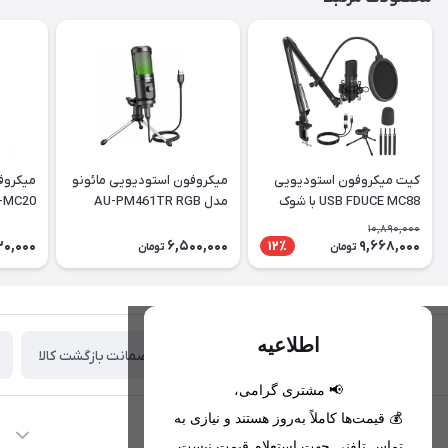
کیت میکروفون استودیویی
میکروفون استودیویی مائونو
میکروف
USB FDUCE MC88 با شوک
مدل AU-PM461TR RGB
-MC20
ماونت
10,890,000
30,000
6,500,000
9,668,000
12٪
تومان
تومان
اطلاعیه
ضمانت بازگشت کالا
تحویل اکسپرس(با هماهنگی)
📢 مشتری گرامی،
💰 قیمت‌ها کاملاً به‌روز هستند و نیازی به
اطلاعات تماس
تماس تلفنی جهت استعلام قیمت نیست.