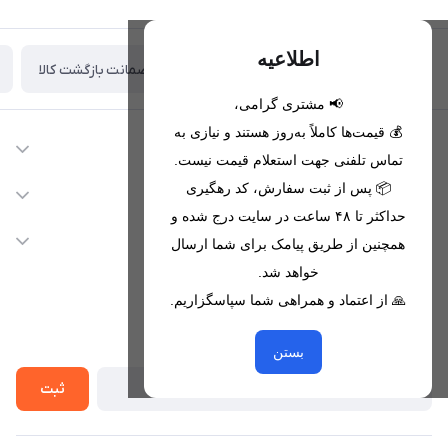
اطلاعیه
ضمانت بازگشت کالا
تحویل اکسپرس(با هماهنگی)
📢 مشتری گرامی،
💰 قیمت‌ها کاملاً به‌روز هستند و نیازی به
اطلاعات تماس
تماس تلفنی جهت استعلام قیمت نیست.
09221680256 - 09373782289
📦 پس از ثبت سفارش، کد رهگیری
دسترسی سریع
حداکثر تا ۴۸ ساعت در سایت درج شده و
nikanmobstore@gmail.com
حساب کاربری
خدمات مشتریان
همچنین از طریق پیامک برای شما ارسال
هرمزگان، بندرخمیر، شهرک رودبار
مجله فروشگاه
خواهد شد.
قوانین فروشگاه
🙏 از اعتماد و همراهی شما سپاسگزاریم.
لیست محصولات
حریم خصوصی
درباره ما
از جدید‌ترین تخفیف‌ها با‌ خبر شوید
راهنما
بستن
تماس با ما
ثبت