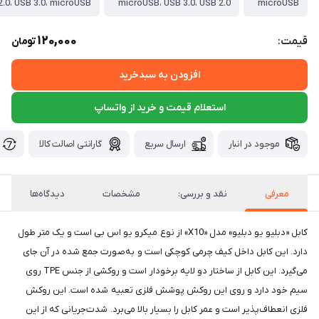
2.0، USB 3.0، microUSB
microUSB، USB 3.0، USB 2.0
microUSB
120,000
قیمت:
تومان
افزودن به سبدخرید
استعلام قیمت و خرید از واتساپ
موجود در انبار
ارسال سریع
گارانتی اصالت کالا
معرفی
نقد و بررسی:
مشخصات
دیدگاه‌ها
کابل «دبلیو یو دبلیو» مدل «X10» از نوع میکرو یو اس بی است و یک متر طول
دارد. این کابل داخل کیف چرمی کوچکی است و به‌صورت جمع شده در آن جای
می‌گیرد. این کابل از ساختار دو لایه برخودار است و روکشی از جنس TPE روی
سیم خود دارد و روی این روکش پوشش فلزی تعبیه شده است. این روکش
فلزی انعطاف‌پذیر است و عمر کابل را بسیار بالا می‌برد. شدت‌جریانی که از این