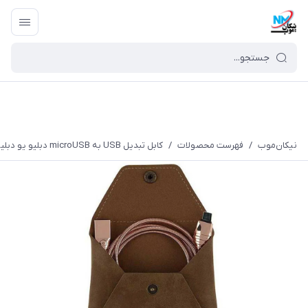
نیکان‌موب
/
فهرست محصولات
/
کابل تبدیل USB به microUSB دبلیو یو دبلیو مدل X10 طول 1 متر