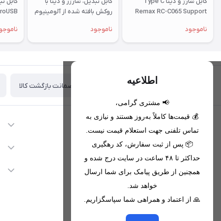
کابل شارژ و دیتا Type C
کابل تبدیل، شارژر و دیتا با
Remax RC-C065 Support
روکش بافته شده از آلومینیوم
66W Fast Charging
A0101 طول 1 متر
ناموجود
ناموجود
ناموجو
اطلاعیه
ضمانت بازگشت کالا
تحویل اکسپرس(با هماهنگی)
📢 مشتری گرامی،
💰 قیمت‌ها کاملاً به‌روز هستند و نیازی به
اطلاعات تماس
تماس تلفنی جهت استعلام قیمت نیست.
09221680256 - 09373782289
📦 پس از ثبت سفارش، کد رهگیری
دسترسی سریع
حداکثر تا ۴۸ ساعت در سایت درج شده و
nikanmobstore@gmail.com
حساب کاربری
خدمات مشتریان
همچنین از طریق پیامک برای شما ارسال
هرمزگان، بندرخمیر، شهرک رودبار
مجله فروشگاه
خواهد شد.
قوانین فروشگاه
🙏 از اعتماد و همراهی شما سپاسگزاریم.
لیست محصولات
حریم خصوصی
درباره ما
از جدید‌ترین تخفیف‌ها با‌ خبر شوید