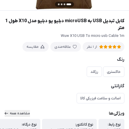
کابل تبدیل USB به microUSB دبلیو یو دبلیو مدل X10 طول 1
متر
Wuw X10 USB To micro usb Cable 1m
علاقه‌مندی
مقایسه
از 1 نظر
رنگ
خاکستری
رزگلد
گارانتی
اصالت و سلامت فیزیکی کالا
ویژگی‌ها
مشاهده همه
نوع رابط:
نوع کانکتور:
نوع درگاه: