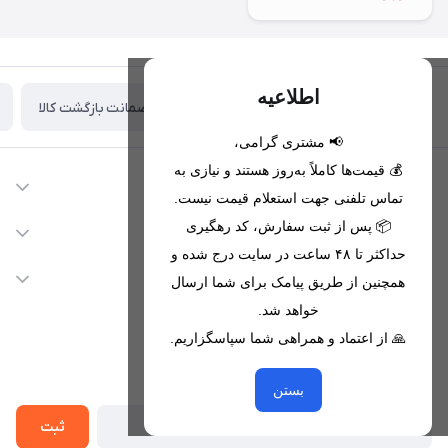
اطلاعیه
ضمانت بازگشت کالا
تحویل اکسپرس(با هماهنگی)
📢 مشتری گرامی،
💰 قیمت‌ها کاملاً به‌روز هستند و نیازی به
اطلاعات تماس
تماس تلفنی جهت استعلام قیمت نیست.
09221680256 - 09373782289
📦 پس از ثبت سفارش، کد رهگیری
دسترسی سریع
حداکثر تا ۴۸ ساعت در سایت درج شده و
nikanmobstore@gmail.com
حساب کاربری
خدمات مشتریان
همچنین از طریق پیامک برای شما ارسال
هرمزگان، بندرخمیر، شهرک رودبار
مجله فروشگاه
خواهد شد.
قوانین فروشگاه
🙏 از اعتماد و همراهی شما سپاسگزاریم.
لیست محصولات
حریم خصوصی
درباره ما
از جدید‌ترین تخفیف‌ها با‌ خبر شوید
راهنما
بستن
تماس با ما
ثبت