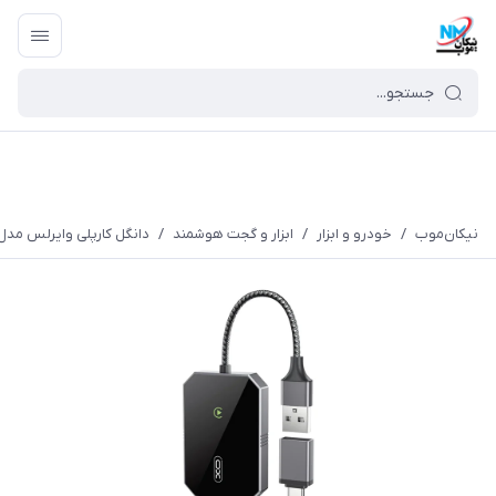
نیکان‌موب
/
خودرو و ابزار
/
ابزار و گجت هوشمند
/
دانگل کارپلی وایرلس مدل o-cz016