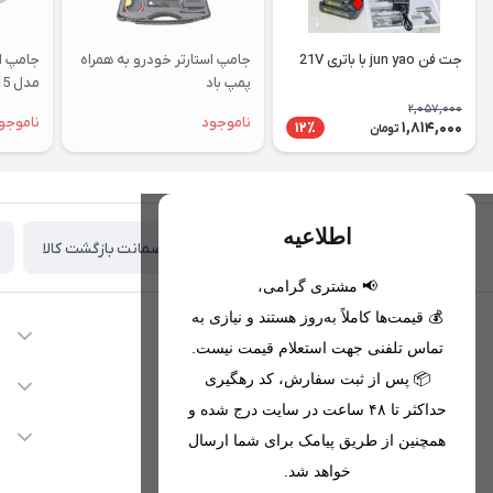
جت فن jun yao با باتری 21V
جامپ استارتر خودرو به همراه
پمپ باد
مدل cm-315
2,057,000
ناموجود
ناموجو
1,814,000
12٪
تومان
اطلاعیه
ضمانت بازگشت کالا
تحویل اکسپرس(با هماهنگی)
📢 مشتری گرامی،
💰 قیمت‌ها کاملاً به‌روز هستند و نیازی به
اطلاعات تماس
تماس تلفنی جهت استعلام قیمت نیست.
09221680256 - 09373782289
📦 پس از ثبت سفارش، کد رهگیری
دسترسی سریع
حداکثر تا ۴۸ ساعت در سایت درج شده و
nikanmobstore@gmail.com
حساب کاربری
خدمات مشتریان
همچنین از طریق پیامک برای شما ارسال
هرمزگان، بندرخمیر، شهرک رودبار
مجله فروشگاه
خواهد شد.
قوانین فروشگاه