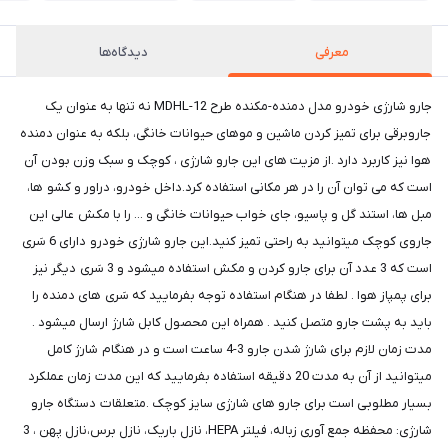
معرفی
دیدگاه‌ها
جارو شارژی خودرو مدل دمنده-مکنده طرح MDHL-12 نه تنها به عنوان یک
جاروبرقی برای تمیز کردن ماشین و موهای حیوانات خانگی، بلکه به عنوان دمنده
هوا نیز کاربرد دارد .از مزیت های این جارو شارژی ، کوچک و سبک وزن بودن آن
است که می توان آن را در هر مکانی استفاده کرد.داخل خودرو، دراور و کشو ها،
مبل ها، استند گل و پاسیو، جای خواب حیوانات خانگی و ... را با مکش عالی این
جاروی کوچک میتوانید به راحتی تمیز کنید.این جارو شارژی خودرو دارای 6 سَری
است که 3 عدد آن برای جارو کردن و مکش استفاده میشود و 3 سَری دیگر نیز
برای پمپاز هوا . لطفا در هنگام استفاده توجه بفرمایید که سَری های دمنده را
باید به پشت جارو متصل کنید . همراه این محصول کابل شارژ ارسال میشود .
مدت زمان لازم برای شارژ شدن جارو 3-4 ساعت است و در هنگام شارژ کامل
میتوانید از آن به مدت 20 دقیقه استفاده بفرمایید که این مدت زمان عملکرد
بسیار مطلوبی است برای جارو های شارژی سایز کوچک .متعلقات دستگاه جارو
شارژی: محفظه جمع آوری زباله، فیلتر HEPA، نازل باریک، نازل برس،نازل پهن ، 3