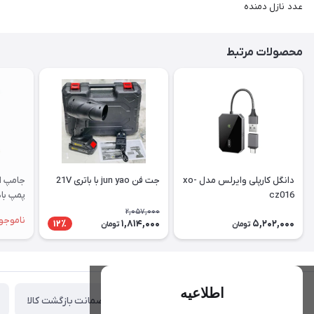
عدد نازل دمنده
محصولات مرتبط
دانگل کارپلی وایرلس مدل xo-
جت فن jun yao با باتری 21V
جامپ اس
cz016
پمپ باد
2,057,000
ناموجو
1,814,000
5,202,000
12٪
تومان
تومان
اطلاعیه
ضمانت بازگشت کالا
تحویل اکسپرس(با هماهنگی)