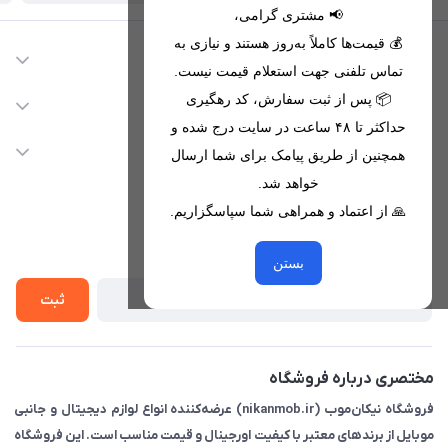
📢 مشتری گرامی،
💰 قیمت‌ها کاملاً به‌روز هستند و نیازی به
اطلاعات تماس
تماس تلفنی جهت استعلام قیمت نیست.
09221680256 - 09373782289
📦 پس از ثبت سفارش، کد رهگیری
دسترسی سریع
حداکثر تا ۴۸ ساعت در سایت درج شده و
nikanmobstore@gmail.com
حساب کاربری
خدمات مشتریان
همچنین از طریق پیامک برای شما ارسال
هرمزگان، بندرخمیر، شهرک رودبار
مجله فروشگاه
خواهد شد.
قوانین فروشگاه
🙏 از اعتماد و همراهی شما سپاسگزاریم.
لیست محصولات
حریم خصوصی
درباره ما
از جدید‌ترین تخفیف‌ها با‌ خبر شوید
راهنما
بستن
تماس با ما
ثبت
مختصری درباره فروشگاه
فروشگاه نیکان‌موب (nikanmob.ir) عرضه‌کننده انواع لوازم دیجیتال و جانبی
موبایل از برندهای معتبر با کیفیت اورجینال و قیمت مناسب است. این فروشگاه