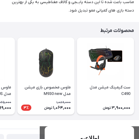
مناسب باعث شده تا این دسته پابــجی و کالاف مغناطیسی به یکی از بهترین
دسته بازی های کمپانی ممو تبدیل شود.
محصولات مرتبط
ست گیمینگ میشن مدل
ماوس مخصوص بازی میشن
ماوس 
C490
مدل M930 new
مدل MT-M990S
025,000
1,089,000
99,000
1,064,000
3,900,000
3٪
تومان
تومان
اطلاعیه