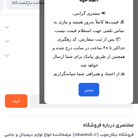
ضمانت بازگشت کالا
تحویل اکسپرس(با هماهنگی)
📢 مشتری گرامی،
💰 قیمت‌ها کاملاً به‌روز هستند و نیازی به
اطلاعات تماس
تماس تلفنی جهت استعلام قیمت نیست.
09221680256 - 09373782289
📦 پس از ثبت سفارش، کد رهگیری
دسترسی سریع
حداکثر تا ۴۸ ساعت در سایت درج شده و
nikanmobstore@gmail.com
حساب کاربری
خدمات مشتریان
همچنین از طریق پیامک برای شما ارسال
هرمزگان، بندرخمیر، شهرک رودبار
مجله فروشگاه
خواهد شد.
قوانین فروشگاه
🙏 از اعتماد و همراهی شما سپاسگزاریم.
لیست محصولات
حریم خصوصی
درباره ما
از جدید‌ترین تخفیف‌ها با‌ خبر شوید
راهنما
بستن
تماس با ما
ثبت
مختصری درباره فروشگاه
فروشگاه نیکان‌موب (nikanmob.ir) عرضه‌کننده انواع لوازم دیجیتال و جانبی