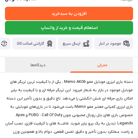
افزودن به سبدخرید
استعلام قیمت و خرید از واتساپ
موجود در انبار
ارسال سریع
گارانتی اصالت کالا
معرفی
دیدگاه‌ها
دسته بازی لیزری موبایل ممو Memo AK06 ، یکی از با کیفیت ترین تریگر های
موبایل موجود در بازار به شـمار میرود. این تریگر حرفه ای و با کیفیت به پلیر
امکان بازی حرفه ای شش انگشتی را می‌دهد. تاچ دقیق و بدون تأخیر این دسته
بازی لیزری کمپانی معتبر ممو Memo باعث می‌شود تا در بازی‌های موبایلی به
خصوص بازی های بتل رویال محبوبی چون PUBG ، Call Of Duty و Apex
Legends تبدیل به یک پرو پلیر شوید. ماشـــه های با کیفیت فلزی، نصب آسان
و راحت، عـملکرد بدون تأخیر و دقیق، لمس قطعی، دوام بالا و همچنین وزن