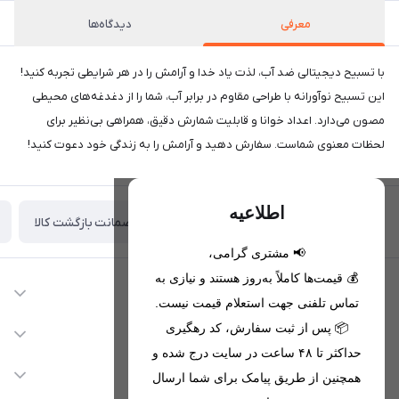
معرفی
دیدگاه‌ها
با تسبیح دیجیتالی ضد آب، لذت یاد خدا و آرامش را در هر شرایطی تجربه کنید!
این تسبیح نوآورانه با طراحی مقاوم در برابر آب، شما را از دغدغه‌های محیطی
مصون می‌دارد. اعداد خوانا و قابلیت شمارش دقیق، همراهی بی‌نظیر برای
لحظات معنوی شماست. سفارش دهید و آرامش را به زندگی خود دعوت کنید!
اطلاعیه
ضمانت بازگشت کالا
تحویل اکسپرس(با هماهنگی)
📢 مشتری گرامی،
💰 قیمت‌ها کاملاً به‌روز هستند و نیازی به
اطلاعات تماس
تماس تلفنی جهت استعلام قیمت نیست.
09221680256 - 09373782289
📦 پس از ثبت سفارش، کد رهگیری
دسترسی سریع
حداکثر تا ۴۸ ساعت در سایت درج شده و
nikanmobstore@gmail.com
حساب کاربری
خدمات مشتریان
همچنین از طریق پیامک برای شما ارسال
هرمزگان، بندرخمیر، شهرک رودبار
مجله فروشگاه