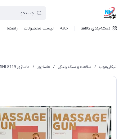
دسته‌بندی کالاها
خانه
لیست محصولات
راهنما
د
نیکان‌موب
/
سلامت و سبک زندگی
/
ماساژور
/
ماساژور MDHL MINI-8119