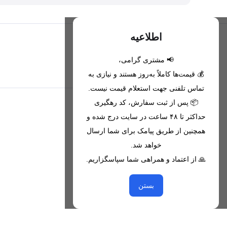
اطلاعیه
📢 مشتری گرامی،
تحویل اکسپرس(با هماهنگی)
💰 قیمت‌ها کاملاً به‌روز هستند و نیازی به
تماس تلفنی جهت استعلام قیمت نیست.
📦 پس از ثبت سفارش، کد رهگیری
اطلاعات تماس
حداکثر تا ۴۸ ساعت در سایت درج شده و
همچنین از طریق پیامک برای شما ارسال
09221680256 - 09373782289
خواهد شد.
nikanmobstore@gmail.com
🙏 از اعتماد و همراهی شما سپاسگزاریم.
هرمزگان، بندرخمیر، شهرک رودبار
بستن