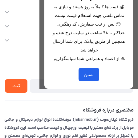
💰 قیمت‌ها کاملاً به‌روز هستند و نیازی به
اطلاعات تماس
تماس تلفنی جهت استعلام قیمت نیست.
09221680256 - 09373782289
📦 پس از ثبت سفارش، کد رهگیری
دسترسی سریع
حداکثر تا ۴۸ ساعت در سایت درج شده و
nikanmobstore@gmail.com
حساب کاربری
خدمات مشتریان
همچنین از طریق پیامک برای شما ارسال
هرمزگان، بندرخمیر، شهرک رودبار
مجله فروشگاه
خواهد شد.
قوانین فروشگاه
🙏 از اعتماد و همراهی شما سپاسگزاریم.
لیست محصولات
حریم خصوصی
درباره ما
از جدید‌ترین تخفیف‌ها با‌ خبر شوید
راهنما
بستن
تماس با ما
ثبت
مختصری درباره فروشگاه
فروشگاه نیکان‌موب (nikanmob.ir) عرضه‌کننده انواع لوازم دیجیتال و جانبی
موبایل از برندهای معتبر با کیفیت اورجینال و قیمت مناسب است. این فروشگاه
با تمرکز بر ارائه محصولاتی نظیر قلم نوری و لوازم جانبی، تجربه‌ای مطمئن و