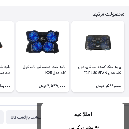
محصولات مرتبط
پایه خنک کننده لپ تاپ کول
پایه خنک کننده لپ تاپ کول
پایه خن
کلد مدل F2 PLUS 5FAN
کلد مدل K25
کلد مدل RGB
90,000
2,547,000
1,599,000
تومان
تومان
اطلاعیه
ضمانت بازگشت کالا
تحویل اکسپرس(با هماهنگی)
📢 مشتری گرامی،