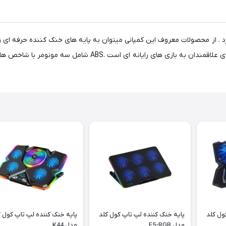
شده از پلاستیک با کیفیت ABS و فلز میباشد . خصوصا مناسب برای عل
ول کلد
پایه خنک کننده لپ تاپ کول کلد
پایه خنک کننده لپ تاپ کول ک
مدل F5-RGB
مدل K44