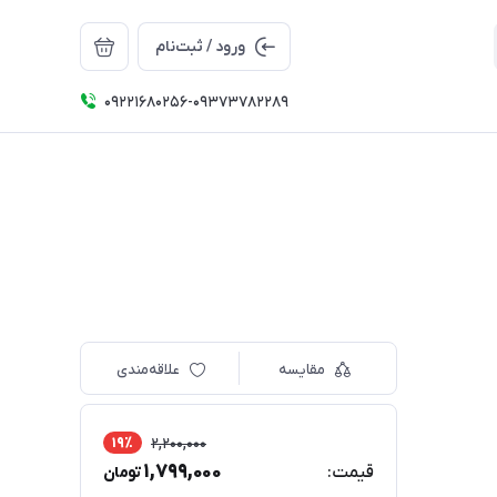
ورود / ثبت‌نام
09221680256-09373782289
مقایسه
علاقه‌مندی
19٪
2,200,000
1,799,000
قیمت:
تومان