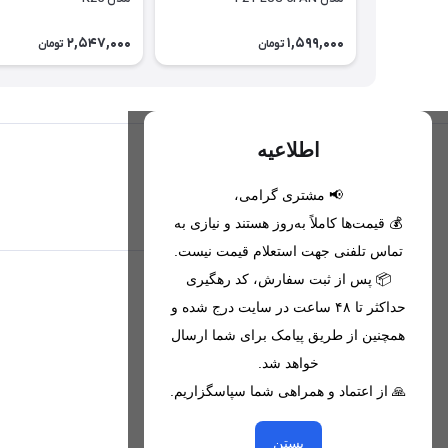
2,547,000
1,599,000
تومان
تومان
اطلاعیه
📢 مشتری گرامی،
تحویل اکسپرس(با هماهنگی)
💰 قیمت‌ها کاملاً به‌روز هستند و نیازی به
تماس تلفنی جهت استعلام قیمت نیست.
📦 پس از ثبت سفارش، کد رهگیری
اطلاعات تماس
حداکثر تا ۴۸ ساعت در سایت درج شده و
همچنین از طریق پیامک برای شما ارسال
09221680256 - 09373782289
خواهد شد.
nikanmobstore@gmail.com
🙏 از اعتماد و همراهی شما سپاسگزاریم.
هرمزگان، بندرخمیر، شهرک رودبار
بستن