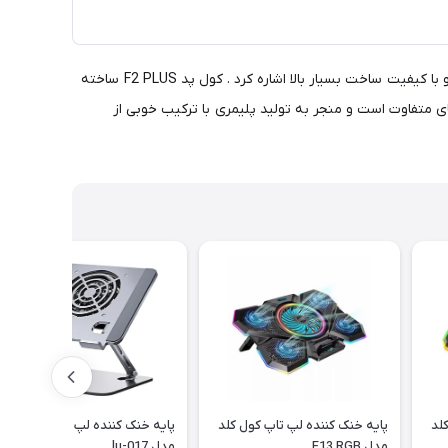
کمپانی کول کلد فعالیت خود را از سال 2007 بطور حرفه ای آغاز کرد . از محصولات معروف این کمپانی میتوان به پایه های خنک کننده حرفه ای و با کیفیت ساخت بسیار بالا اشاره کرد . کول پد F2 PLUS ساخته
اقمندان به بازی های رایانه ای است .ABS شامل سه مونومر با شاخص های متفاوت است و منجر به تولید پلیمری با ترکیب خوبی از
لد
پایه خنک کننده لپ تاپ کول کلد
پایه خنک کننده لپ تاپ Lukione
مدل F13 RGB
مدل lu-017