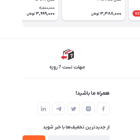
4,500,000
3,999,000
3,388,000
12٪
11٪
تومان
تومان
مهلت تست 7 روزه
همراه ما باشید!
از جدید‌ترین تخفیف‌ها با‌ خبر شوید