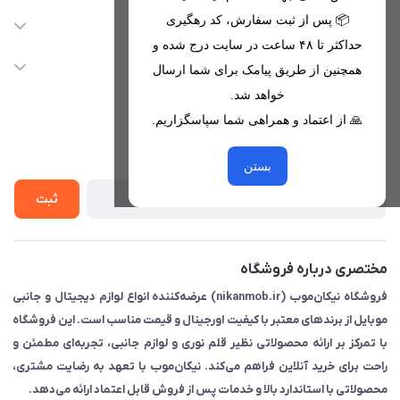
09221680256 - 09373782289
📦 پس از ثبت سفارش، کد رهگیری
دسترسی سریع
حداکثر تا ۴۸ ساعت در سایت درج شده و
nikanmobstore@gmail.com
حساب کاربری
خدمات مشتریان
همچنین از طریق پیامک برای شما ارسال
هرمزگان، بندرخمیر، شهرک رودبار
مجله فروشگاه
خواهد شد.
قوانین فروشگاه
🙏 از اعتماد و همراهی شما سپاسگزاریم.
لیست محصولات
حریم خصوصی
درباره ما
از جدید‌ترین تخفیف‌ها با‌ خبر شوید
راهنما
بستن
تماس با ما
ثبت
مختصری درباره فروشگاه
فروشگاه نیکان‌موب (nikanmob.ir) عرضه‌کننده انواع لوازم دیجیتال و جانبی
موبایل از برندهای معتبر با کیفیت اورجینال و قیمت مناسب است. این فروشگاه
با تمرکز بر ارائه محصولاتی نظیر قلم نوری و لوازم جانبی، تجربه‌ای مطمئن و
راحت برای خرید آنلاین فراهم می‌کند. نیکان‌موب با تعهد به رضایت مشتری،
محصولاتی با استاندارد بالا و خدمات پس از فروش قابل اعتماد ارائه می‌دهد.