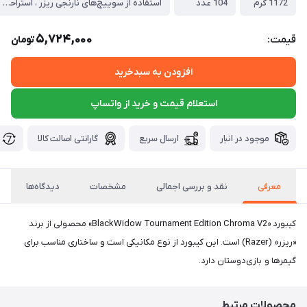
1172 گرم
104 عدد
استفاده از سوییچ‌های نارنجی ریزر ، استراحتگاه دست قابل جداشدن ، قابلیت ذخیره کلیدهای ماکرو (Macro) ، دارای کابل USB قابل جداشدن
5,724,000
قیمت:
تومان
افزودن به سبدخرید
استعلام قیمت و خرید از واتساپ
موجود در انبار
ارسال سریع
گارانتی اصالت کالا
معرفی
نقد و بررسی اجمالی
مشخصات
دیدگاه‌ها
کیبورد «BlackWidow Tournament Edition Chroma V2» محصولی از برند
«ریزر» (Razer) است. این کیبورد از نوع مکانیکی است و ساختاری مناسب برای
گیمرها و بازی‌دوستان دارد.
محصولات مرتبط