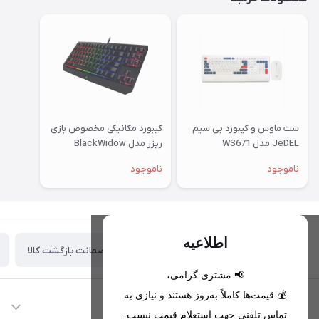
ست ماوس و کیبورد بی سیم
کیبورد مکانیکی مخصوص بازی
JeDEL مدل WS671
ریزر مدل BlackWidow
Tournament Edition
ناموجود
ناموجود
Chroma V2 with Orange
Switch
اطلاعیه
ضمانت بازگشت کالا
تحویل اکسپرس(با هماهنگی)
📢 مشتری گرامی،
💰 قیمت‌ها کاملاً به‌روز هستند و نیازی به
اطلاعات تماس
تماس تلفنی جهت استعلام قیمت نیست.