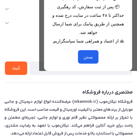
09221680256 - 09373782289
📦 پس از ثبت سفارش، کد رهگیری
دسترسی سریع
حداکثر تا ۴۸ ساعت در سایت درج شده و
nikanmobstore@gmail.com
حساب کاربری
خدمات مشتریان
همچنین از طریق پیامک برای شما ارسال
هرمزگان، بندرخمیر، شهرک رودبار
مجله فروشگاه
خواهد شد.
قوانین فروشگاه
🙏 از اعتماد و همراهی شما سپاسگزاریم.
لیست محصولات
حریم خصوصی
درباره ما
از جدید‌ترین تخفیف‌ها با‌ خبر شوید
راهنما
بستن
تماس با ما
ثبت
مختصری درباره فروشگاه
فروشگاه نیکان‌موب (nikanmob.ir) عرضه‌کننده انواع لوازم دیجیتال و جانبی
موبایل از برندهای معتبر با کیفیت اورجینال و قیمت مناسب است. این فروشگاه
با تمرکز بر ارائه محصولاتی نظیر قلم نوری و لوازم جانبی، تجربه‌ای مطمئن و
راحت برای خرید آنلاین فراهم می‌کند. نیکان‌موب با تعهد به رضایت مشتری،
محصولاتی با استاندارد بالا و خدمات پس از فروش قابل اعتماد ارائه می‌دهد.