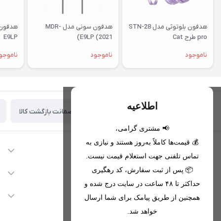
هدفون بلوتوثی مدل STN-28
هدفون سونی مدل MDR-
pro طرح Cat
E9LP (2021)
E9LP
ناموجود
ناموجود
ناموجو
اطلاعیه
ضمانت بازگشت کالا
تحویل اکسپرس(با هماهنگی)
📢 مشتری گرامی،
💰 قیمت‌ها کاملاً به‌روز هستند و نیازی به
اطلاعات تماس
تماس تلفنی جهت استعلام قیمت نیست.
09221680256 - 09373782289
📦 پس از ثبت سفارش، کد رهگیری
دسترسی سریع
حداکثر تا ۴۸ ساعت در سایت درج شده و
nikanmobstore@gmail.com
حساب کاربری
خدمات مشتریان
همچنین از طریق پیامک برای شما ارسال
هرمزگان، بندرخمیر، شهرک رودبار
مجله فروشگاه
خواهد شد.
قوانین فروشگاه