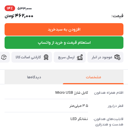
14٪
533,000
462,000
قیمت:
تومان
افزودن به سبدخرید
استعلام قیمت و خرید از واتساپ
موجود در انبار
ارسال سریع
گارانتی اصالت کالا
مشخصات
دیدگاه‌ها
اقلام همراه هدفون
کابل شارژ Micro USB
قطر درایور
۳.۵ میلی‌متر
قابلیت‌های هدفون،
نشانگر LED
هدست و هندزفری