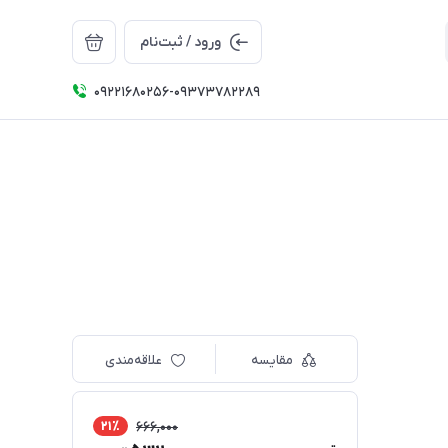
ورود / ثبت‌نام
09221680256-09373782289
مقایسه
علاقه‌مندی
21٪
666,000