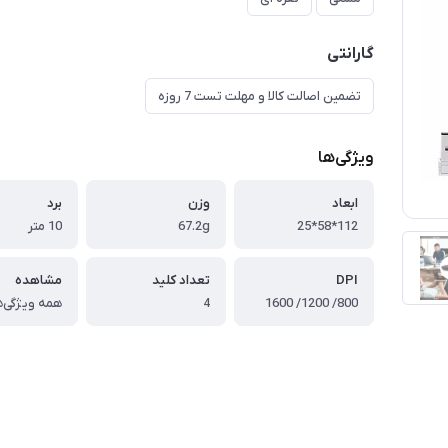
گارانتی
تضمین اصالت کالا و مهلت تست 7 روزه
ویژگی‌ها
ابعاد
وزن
برد
112*58*25
67.2g
10 متر
DPI
تعداد کلید
مشاهده
800/ 1200/ 1600
4
همه ویژگی‌ه