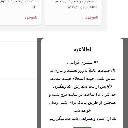
ست ماوس و کیبورد بی سیم
ست ماوس کیبورد بلوتوث
JeDEL مدل WS671
KIT
ناموجود
ناموجود
اطلاعیه
📢 مشتری گرامی،
تحویل اکسپرس(با هماهنگی)
💰 قیمت‌ها کاملاً به‌روز هستند و نیازی به
تماس تلفنی جهت استعلام قیمت نیست.
📦 پس از ثبت سفارش، کد رهگیری
اطلاعات تماس
حداکثر تا ۴۸ ساعت در سایت درج شده و
همچنین از طریق پیامک برای شما ارسال
09221680256 - 09373782289
خواهد شد.
nikanmobstore@gmail.com
🙏 از اعتماد و همراهی شما سپاسگزاریم.
هرمزگان، بندرخمیر، شهرک رودبار