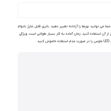
وئیچ است، شما می توانید نورها را آزادانه تغییر دهید. باتری قابل شارژ بادوام
توان آن را به راحتی با استفاده از کابل USB همراه بدون تعویض باتری شارژ کرد. فقط 2 ساعت شارژ می شود، می توانید حدود 7-15 روز از آن استفاده کنید. زمان آماده به کار بسیار طولانی است، ویژگی
.