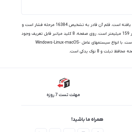
پس از آنکه چندین سال متوالی، مدل نسل دوم Deco 01 V2 محبوبترین قلم نوری XP PEN بود در سال 2025 به نسل سوم Deco 01 V3 ارتقاء یافته است. قلم آن قادر به تشخیص 16384 مرحله فشار است و
زاویه بین قلم و صفحه را تا 60 درجه تشخیص میدهد. صفحه رسم آن برای هر کار حرفه ای به اندازه کافی بزرگ است و دارای سطح فعال 254 در 159 میلیمتر است. روی صفحه، 8 کلید میانبر قابل تعریف وجود
دارد و دارای رزولوشن (وضوح) 5080LPI است. سرعت گزارش دهی و ارتباط قلم و صفحه، 200 مرتبه در ثانیه است و فاقد هر گونه لگ یا تاخیر است. با انواع سیستمهای عامل Windows-Linux-macOS-
مهلت تست 7 روزه
همراه ما باشید!