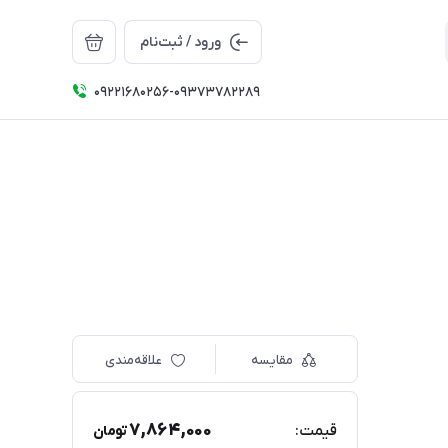
ورود / ثبت‌نام
09221680256-09373782289
مقایسه
علاقه‌مندی
7,864,000
قیمت:
تومان