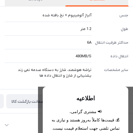
جنس
آلیاژ آلومینیوم + نخ بافته شده
طول
1.2 متر
حداکثر ظرفیت انتقال
6A
انتقال داده
480MB/S
سایر مشخصات
تراشه هوشمند، شارژ به دستگاه صدمه نمی زند
پشتیبانی از شارژ و انتقال داده ها
اطلاعیه
ضمانت بازگشت کالا
تحویل اکسپرس(با هماهنگی)
📢 مشتری گرامی،
💰 قیمت‌ها کاملاً به‌روز هستند و نیازی به
اطلاعات تماس
تماس تلفنی جهت استعلام قیمت نیست.