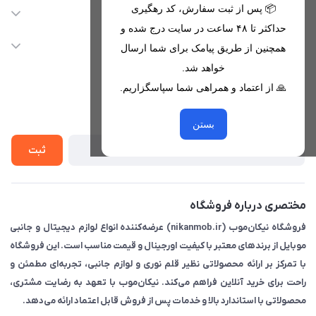
09221680256 - 09373782289
📦 پس از ثبت سفارش، کد رهگیری
دسترسی سریع
حداکثر تا ۴۸ ساعت در سایت درج شده و
nikanmobstore@gmail.com
حساب کاربری
خدمات مشتریان
همچنین از طریق پیامک برای شما ارسال
هرمزگان، بندرخمیر، شهرک رودبار
مجله فروشگاه
خواهد شد.
قوانین فروشگاه
🙏 از اعتماد و همراهی شما سپاسگزاریم.
لیست محصولات
حریم خصوصی
درباره ما
از جدید‌ترین تخفیف‌ها با‌ خبر شوید
راهنما
بستن
تماس با ما
ثبت
مختصری درباره فروشگاه
فروشگاه نیکان‌موب (nikanmob.ir) عرضه‌کننده انواع لوازم دیجیتال و جانبی
موبایل از برندهای معتبر با کیفیت اورجینال و قیمت مناسب است. این فروشگاه
با تمرکز بر ارائه محصولاتی نظیر قلم نوری و لوازم جانبی، تجربه‌ای مطمئن و
راحت برای خرید آنلاین فراهم می‌کند. نیکان‌موب با تعهد به رضایت مشتری،
محصولاتی با استاندارد بالا و خدمات پس از فروش قابل اعتماد ارائه می‌دهد.