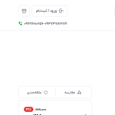
ورود / ثبت‌نام
09221680256-09373782289
مقایسه
علاقه‌مندی
31٪
666,000