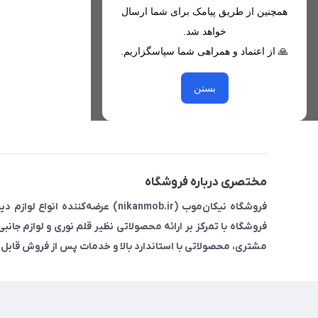
همچنین از طریق پیامک برای شما ارسال
09221680256 - 09373782289
خواهد شد.
nikanmobstore@gmail.com
🙏 از اعتماد و همراهی شما سپاسگزاریم.
هرمزگان، بندرخمیر، شهرک رودبار
بستن
مختصری درباره فروشگاه
فروشگاه نیکان‌موب (nikanmob.ir) ع
فروشگاه با تمرکز بر ارائه محصولاتی نظیر قلم نوری و لوازم جانب
مشتری، محصولاتی با استاندارد بالا و خدمات پس از فروش قابل ا